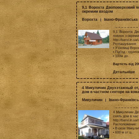
9,1 Ворохта Двоповерховий ко
окремим входом
Ворохта
Івано-Франківська
|
9,1 Ворохта Дв
поверх з окрем
http://barvi.in.u
Розташування:
• У селищі Воро
• Під'їзд - грунт
• 100м до...
Вартість від 20
Детальніше
4 Микуличин Двухэтажный от
дом в частном секторе на ком
Микуличин
Івано-Франківсь
|
4 Микуличин Дв
снять дом в час
http://barvi.in.ua
Расположение:
• В селе Микули
• 600 м от ц...