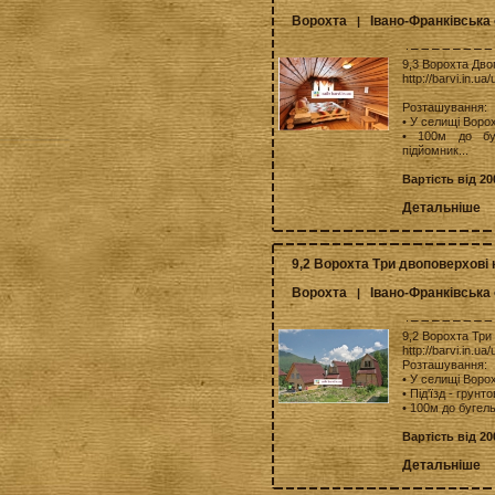
Ворохта
Івано-Франківська
|
9,3 Ворохта Дво
http://barvi.in.u
Розташування:
• У селищі Воро
• 100м до буг
підйомник...
Вартість від 20
Детальніше
9,2 Ворохта Три двоповерхові 
Ворохта
Івано-Франківська
|
9,2 Ворохта Три
http://barvi.in.u
Розташування:
• У селищі Воро
• Під'їзд - грунт
• 100м до бугель
Вартість від 20
Детальніше