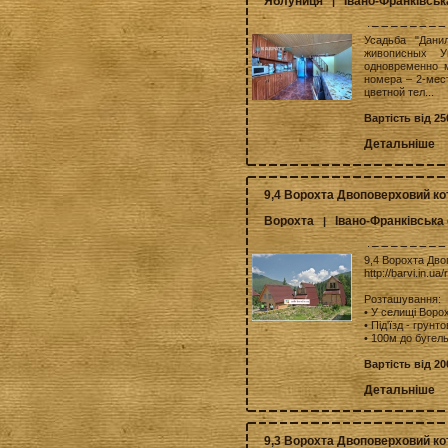
Яблуниця
Івано-Франківськ
|
Усадьба "Дани
живописных У
одновременно 
номера – 2-мес
цветной тел...
Вартість від 25
Детальніше
9,4 Ворохта Двоповерховий ко
Ворохта
Івано-Франківська
|
9,4 Ворохта Дво
http://barvi.in.u
Розташування:
• У селищі Воро
• Під'їзд - грунт
• 100м до бугель
Вартість від 20
Детальніше
9,3 Ворохта Двоповерховий кот