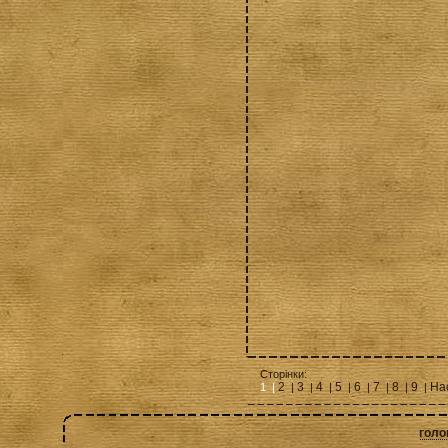
Сторінки:
2
3
4
5
6
7
8
9
На
1 |
|
|
|
|
|
|
|
|
голо