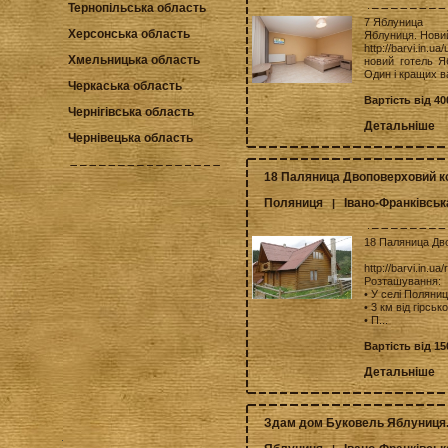
Тернопільська область
7 Яблуница
Херсонська область
Яблуниця. Новий
http://barvi.in.u
Хмельницька область
новий готель Я
Один і кращих ва
Черкаська область
Вартість від 40
Чернігівська область
Детальніше
Чернівецька область
18 Паляница Двоповерховий ко
Поляниця
Івано-Франківськ
|
18 Паляница Дво
http://barvi.in.u
Розташування:
• У селі Поляниц
• 3 км від гірсь
• П...
Вартість від 15
Детальніше
Здам дом Буковель Яблуниця