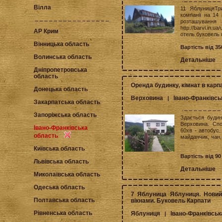
Вілла
11 ЯблуницяТр
компанії на 14 
розташування
http://barvi.in.u
АР Крим
отель буковель 
Вінницька область
Вартість від 35
Волинська область
Детальніше
Дніпропетровська
область
Оренда будинку, кімнат в кар
Донецька область
Верховина
Івано-Франківсь
|
Закарпатська область
Запоріжська область
Здається будин
Верховина. Спо
Івано-Франківська
60хв - автобус
область
майданчик, чан,
...
Київська область
Вартість від 90
Львівська область
Детальніше
Миколаївська область
Одеська область
7 Яблуница Яблуниця. Новий
Полтавська область
вікнами. Буковель Карпати
Рівненська область
Яблуниця
Івано-Франківськ
|