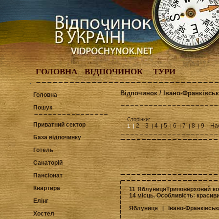
ГОЛОВНА
ВІДПОЧИНОК
ТУРИ
Відпочинок / Івано-Франківсь
Головна
Пошук
Сторінки:
Приватний сектор
2
3
4
5
6
7
8
9
На
1 |
|
|
|
|
|
|
|
|
База відпочинку
Готель
Санаторій
Пансіонат
Квартира
11 ЯблуницяТриповерховий кот
14 місць. Особливість: красив
Елінг
Яблуниця
Івано-Франківськ
|
Хостел