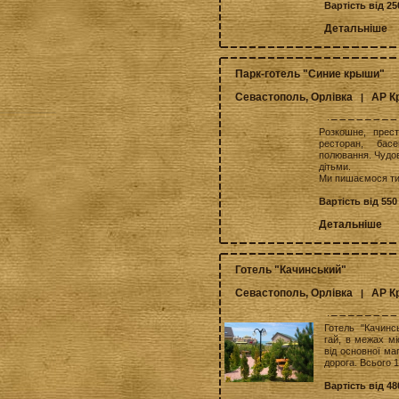
Вартість від 25
Детальніше
Парк-готель "Синие крыши"
Севастополь, Орлівка
АР К
|
Розкошне, прес
ресторан, басе
полювання. Чудов
дітьми.
Ми пишаємося ти
Вартість від 550
Детальніше
Готель "Качинський"
Севастополь, Орлівка
АР К
|
Готель "Качинс
гай, в межах мі
від основної ма
дорога. Всього 1
Вартість від 48