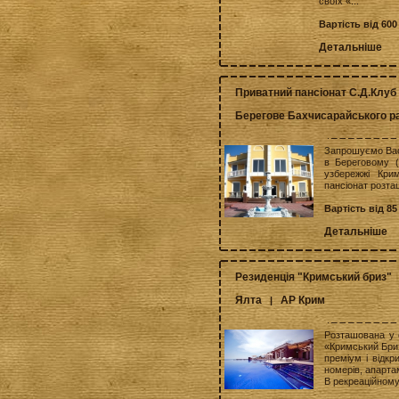
своїх «...
Вартість від 600
Детальніше
Приватний пансіонат С.Д.Клуб 
Берегове Бахчисарайського р
Запрошуємо Вас 
в Береговому (
узбережжі Кри
пансіонат розташ
Вартість від 85
Детальніше
Резиденція "Кримський бриз"
Ялта
АР Крим
|
Розташована у 
«Кримський Бри
преміум і відк
номерів, апартам
В рекреаційному 