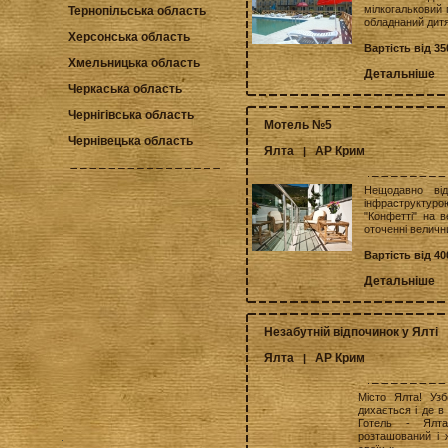
мілкогальковий 
Тернопільська область
обладнаний дитяч
Херсонська область
Вартість від 35
Хмельницька область
Детальніше
Черкаська область
Чернігівська область
Мотель №5
Чернівецька область
Ялта
АР Крим
|
Нещодавно ві
інфраструктуро
"Конфетті" на в
оточенні велични
Вартість від 40
Детальніше
Незабутній відпочинок у Ялті
Ялта
АР Крим
|
Місто Ялта! Уз
дихається і де в
Готель - Ялта
розташований і 