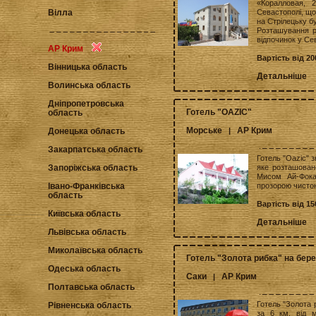
«Коралловая, 
Севастополі, що
Вілла
на Стрілецьку бу
Розташування р
відпочинок у Сев
АР Крим
Вартість від 20
Вінницька область
Детальніше
Волинська область
Дніпропетровська
Готель "OAZIC"
область
Морське
АР Крим
|
Донецька область
Закарпатська область
Готель "Oazic" 
яке розташован
Запоріжська область
Мисом Ай-Фока
прозорою чистою
Івано-Франківська
область
Вартість від 15
Київська область
Детальніше
Львівська область
Миколаївська область
Готель "Золота рибка" на бере
Одеська область
Саки
АР Крим
|
Полтавська область
Готель "Золота 
Рівненська область
за 6 км. від 