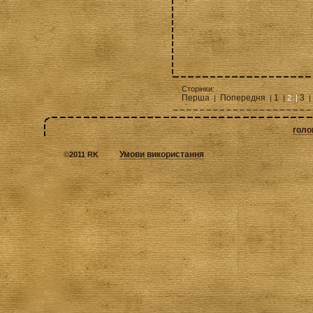
Сторінки:
Перша
Попередня
1
3
|
|
|
2 |
|
голо
Умови використання
©
2011 RK