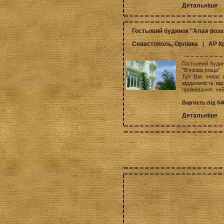
Детальніше
Гостьовий будинок "Алая роза
Севастополь, Орлівка
АР К
|
Гостьовий буди
"В'язова роща"
Тут Вас чекає 
віддаленість ві
проживання, най
Вартість від 64
Детальніше