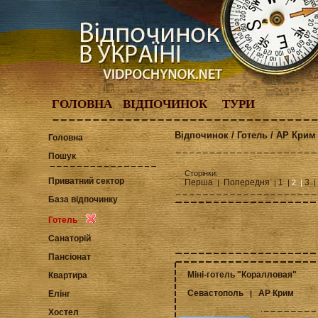
ГОЛОВНА
ВІДПОЧИНОК
ТУРИ
Відпочинок / Готель / АР Крим
Головна
Пошук
Сторінки:
Приватний сектор
Перша
Попередня
1
3
|
|
|
2 |
|
База відпочинку
Готель
Санаторій
Пансіонат
Міні-готель "Коралловая"
Квартира
Севастополь
АР Крим
|
Елінг
Хостел