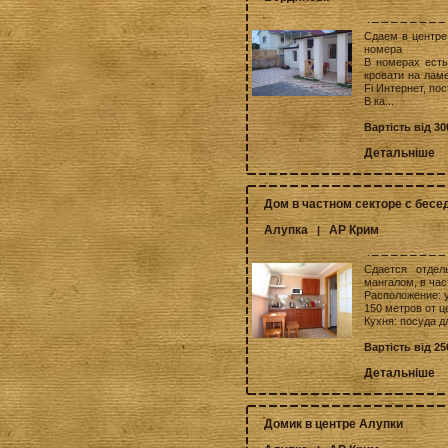
Сдаем в центре
номера
В номерах есть
кровати на ламе
Fi Интернет, по
В ка...
Вартість від 30
Детальніше
Дом в частном секторе с бесе
Алупка
АР Крим
|
Сдается отде
мангалом, в час
Расположение: 
150 метров от ц
Кухня: посуда дл
Вартість від 2
Детальніше
Домик в центре Алупки