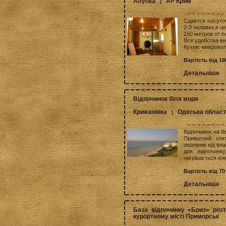
Алупка
АР Крим
|
Сдается посуто
2-3 человек,в ц
150 метров от п
Все удобства вн
Кухня: микровол
Вартість від 1
Детальніше
Відпочинок біля моря
Крижанівка
Одеська облас
|
Відпочинок на б
Приватний сек
окремим від вла
для відпочинк
нагрівається еле
Вартість від 70
Детальніше
База відпочинку «Бриз» роз
курортному місті Приморськ