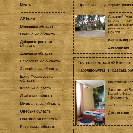
Вілла
Орлівщина
Дніпропетровсь
|
Санаторій "Нов
АР Крим
куточку се
Дніпропетровс
Вінницька область
реліктовий ліс 
Самари і...
Волинська область
Вартість від 15
Дніпропетровська
область
Детальніше
Донецька область
Закарпатська область
Гостьовий котедж «У Євгенії»
Запоріжська область
Кароліно-Бугаз
Одеська об
|
Івано-Франківська
область
Шановні пані і п
Київська область
Запрошуємо Вас 
Кароліно-Буга
Львівська область
«Веснянка»).
Миколаївська область
До Ваших послуг
Одеська область
Детальніше
Полтавська область
Рівненська область