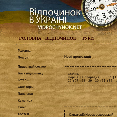
ГОЛОВНА
ВІДПОЧИНОК
ТУРИ
Головна
Нові пропозиції
Пошук
Приватний сектор
База відпочинку
Сторінки:
Перша
Попередня
14
1
|
| ...|
|
Готель
26
27
28
29
30
31
32
|
|
|
|
|
|
| .
Санаторій
Пансіонат
Квартира
Елінг
Хостел
Санаторій Новомосковський