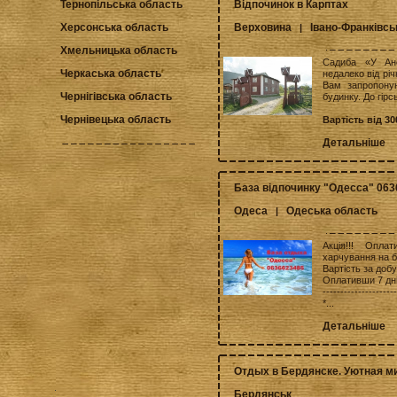
Відпочинок в Карптах
Тернопільська область
Верховина
Івано-Франківсь
Херсонська область
|
Хмельницька область
Садиба «У Ане
Черкаська область
недалеко від річ
Вам запропону
Чернігівська область
будинку. До гірс
Чернівецька область
Вартість від 30
Детальніше
База відпочинку "Одесса" 06
Одеса
Одеська область
|
Акція!!! Опла
харчування на ба
Вартість за добу
Оплативши 7 дні
---------------------
*...
Детальніше
Отдых в Бердянске. Уютная м
Бердянськ