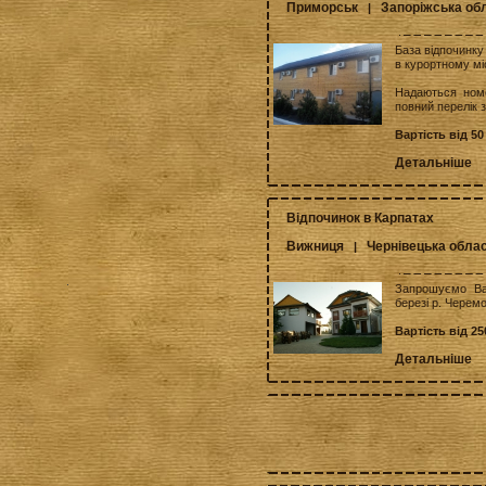
Приморськ
Запоріжська об
|
База відпочинку
в курортному мі
Надаються номе
повний перелік з
Вартість від 50
Детальніше
Вiдпочинок в Карпатах
Вижниця
Чернівецька обла
|
Запрошуємо Вас
березі р. Черемо
Вартість від 25
Детальніше