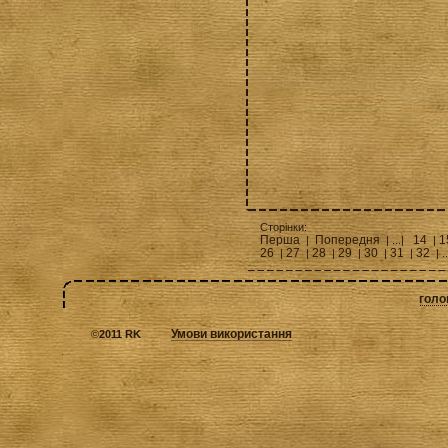
Сторінки:
Перша
Попередня
14
1
|
| ...|
|
26
27
28
29
30
31
32
|
|
|
|
|
|
| .
голо
Умови використання
©
2011 RK