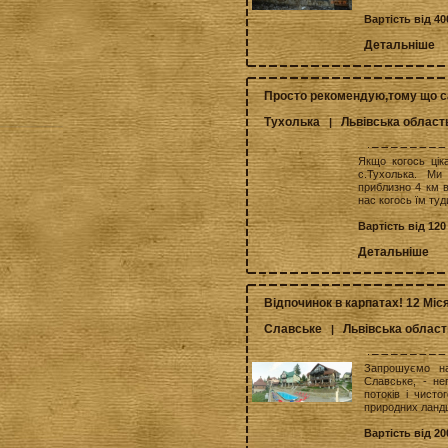
Вартість від 40
Детальніше
Просто рекомендую,тому що с
Тухолька
Львівська област
|
Якщо когось цік
с.Тухолька. Ми
приблизно 4 км 
нас когось їм туд
Вартість від 120
Детальніше
Відпочинок в карпатах! 12 Міся
Славське
Львівська област
|
Запрошуємо на
Славське, - не
потоків і чисто
природних ландша
Вартість від 20