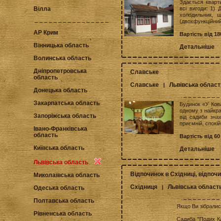
Здається кварт
всі вигоди: 1) 
Вілла
холодильник, 
(двохфункційний 
АР Крим
Вартість від 1
Вінницька область
Детальніше
Волинська область
Дніпропетровська
Славське
область
Славське
Львівська област
|
Донецька область
Закарпатська область
Будинок «У Ков
одному з найкра
Запоріжська область
від садиби зна
приємній, спокі
Івано-Франківська
область
Вартість від 60
Київська область
Детальніше
Львівська область
Відпочинок в Східниці, відпоч
Миколаївська область
Східниця
Львівська област
|
Одеська область
Полтавська область
Якщо Ви зібралися
Рівненська область
Садиба "Подих Ка