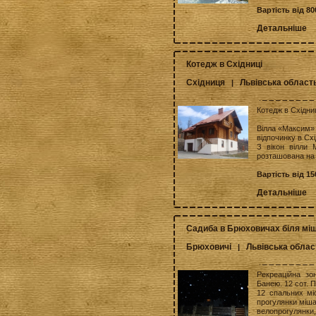
Вартість від 8
Детальніше
Котедж в Східниці
Східниця
Львівська област
|
Котедж в Східни
Вілла «Максим» 
відпочинку в Схі
З вікон вілли 
розташована на б
Вартість від 1
Детальніше
Садиба в Брюховичах біля міш
Брюховичі
Львівська облас
|
Рекреаційна зо
Банею. 12 сот. П
12 спальних мі
прогулянки міша
велопрогулянки,.