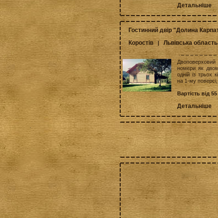
Детальніше
Гостинний двір "Долина Карпа
Коростів
Львівська область
|
Двоповерховий 
номери як двомі
одній із трьох 
на 1-му поверсі,
Вартість від 55
Детальніше