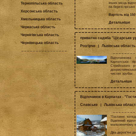
інших місць відп
Тернопільська область
на березі гірської 
Херсонська область
Вартість від 150
Хмельницька область
Детальніше
Черкаська область
Чернігівська область
приватна садиба "Цісарське 
Чернівецька область
Розгірче
Львівська область
|
Відпочинкова
Карпатськіх г
Стрийського р
дохристиянсько
чистих зрубах...
Детальніше
Відпочинок в Карпатах - "Гост
Славське
Львівська област
|
"Гостинні коте
Відмінний відпо
мальовничому ку
Два дерев'яні дв