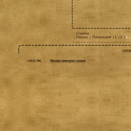
Сторінки:
Перша
Попередня
1
2
|
|
|
|
3 |
голо
Умови використання
©
2011 RK