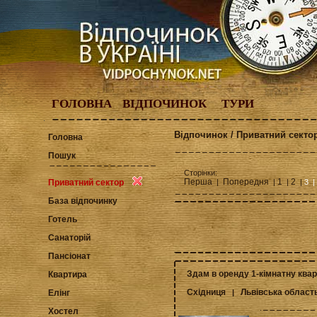
ГОЛОВНА
ВІДПОЧИНОК
ТУРИ
Відпочинок / Приватний сектор
Головна
Пошук
Сторінки:
Перша
Попередня
1
2
|
|
|
|
3 |
Приватний сектор
База відпочинку
Готель
Санаторій
Пансіонат
Здам в оренду 1-кімнатну квар
Квартира
Східниця
Львівська област
|
Елінг
Хостел