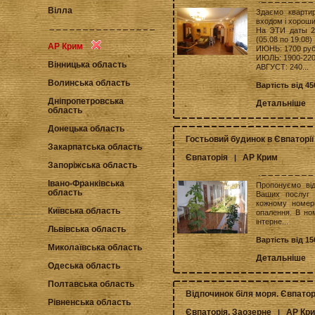
Вілла
Здаємо кварти
входом і хорош
На ЭТИ даты 2
(05.08 по 19.08)
АР Крим
ИЮНЬ: 1700 руб
ИЮЛЬ: 1900-220
Вінницька область
АВГУСТ: 240...
Волинська область
Вартість від 4
Дніпропетровська
Детальніше
область
Донецька область
Гостьовий будинок в Євпаторії
Закарпатська область
Євпаторія
АР Крим
|
Запоріжська область
Івано-Франківська
Пропонуємо від
область
Ваших послуг 
кожному номері
Київська область
опалення. В но
інтерне...
Львівська область
Вартість від 15
Миколаївська область
Детальніше
Одеська область
Полтавська область
Відпочинок біля моря. Євпатор
Рівненська область
Євпаторія, Заозерне
АР Кр
|