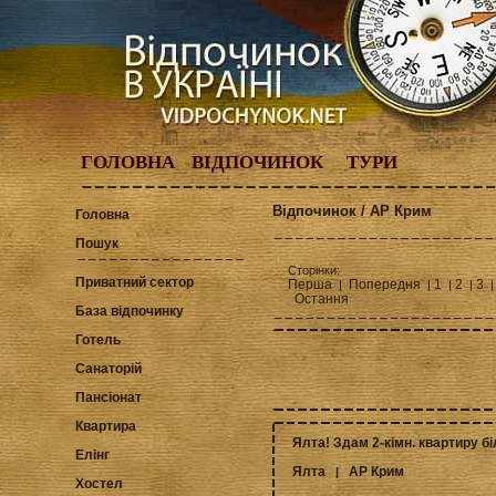
ГОЛОВНА
ВІДПОЧИНОК
ТУРИ
Відпочинок / АР Крим
Головна
Пошук
Сторінки:
Приватний сектор
Перша
Попередня
1
2
3
|
|
|
|
|
Остання
База відпочинку
Готель
Санаторій
Пансіонат
Квартира
Ялта! Здам 2-кімн. квартиру бі
Елінг
Ялта
АР Крим
|
Хостел