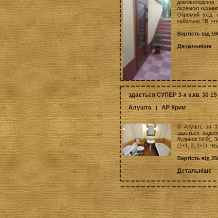
домоволодіння 
окремою кухнею
Окремий вхід, с
кабельне ТВ, інт
Вартість від 16
Детальніше
здається СУПЕР 3-х к.кв. 30 15
Алушта
АР Крим
|
В Алушті, за 1
здається подоб
будинок №9), 3/
(2+1, 2, 1+1), пі
Вартість від 2
Детальніше