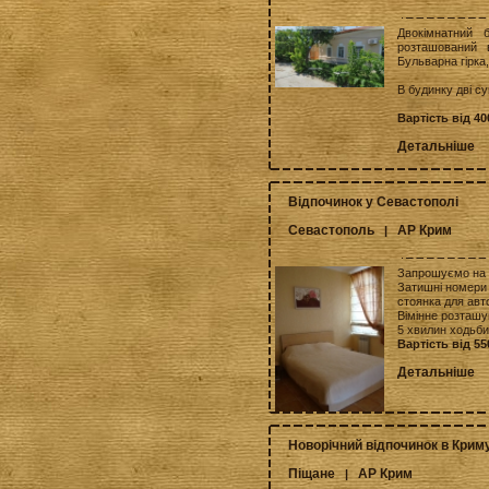
Двокімнатний 
розташований в
Бульварна гірка,
В будинку дві су
Вартість від 4
Детальніше
Відпочинок у Севастополі
Севастополь
АР Крим
|
Запрошуємо на 
Затишні номери 
стоянка для авто
Вімінне розташу
5 хвилин ходьби
Вартість від 55
Детальніше
Новорічний відпочинок в Криму
Піщане
АР Крим
|