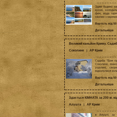
Здам будино на 
кухня, холодиль
фен, вода гаря
хвилин з окреми
Вартість від 50
Детальніше
Великий каньйон Криму. Садиба
Соколине
АР Крим
|
Садиба "Біля гі
Соколине, знахо
ущелині, сво
відкололися колис
Вартість від 50
Детальніше
Здається КІМНАТА за 200 м. ві
Алушта
АР Крим
|
в Алушті, за 