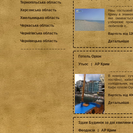
Тернопільська область
Херсонська область
Наш гостьовий
Криму в знамени
Хмельницька область
яке омиваєтьс
узбережжі про
Черкаська область
любителів е...
Чернігівська область
Вартість від 12
Чернівецька область
Детальніше
Готель Оріон
Утьос
АР Крим
|
В номерах: суча
постійно), кабе
холодильник, зер
Кафе готелю Орі
Вартість від 40
Детальніше
Здам Будинок за дві хвилини в
Феодосія
АР Крим
|