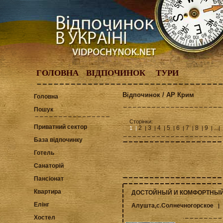
ГОЛОВНА
ВІДПОЧИНОК
ТУРИ
Відпочинок / АР Крим
Головна
Пошук
Сторінки:
Приватний сектор
2
3
4
5
6
7
8
9
1 |
|
|
|
|
|
|
|
| ...
База відпочинку
Готель
Санаторій
Пансіонат
Квартира
ДОСТОЙНЫЙ И КОМФОРТНЫЙ
Елінг
Алушта,с.Солнечногорское
Хостел