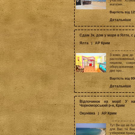
участке. Хозяе
магазин...
Вартість від 12
Детальніше
Сдам 3к. дом у моря в Ялте, с
Ялта
АР Крим
|
3 комн. дом до 
расположенный
пешком, совр
оборудованная 
две про...
Вартість від 8
Детальніше
Відпочинок на морі! У на
Чорноморський р-н, Крим
Окунівка
АР Крим
|
Тут Ви ще не бу
для Вас та Ваш
узбережжі Криму