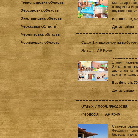
Тернопільська область
Массандровского
с видом на море
Херсонська область
спутниковое, Wi-
Хмельницька область
Вартість від 5
Черкаська область
Детальніше
Чернігівська область
Сдам 1 к. квартиру на набереж
Чернівецька область
Ялта
АР Крим
|
1 комн. квартир
Ялты, р-он те
двухспальная кр
кухня - студия, 
Вартість від 7
Детальніше
Отдых у моря. Феодосия.
Феодосія
АР Крим
|
Сдаются отдель
Феодосии. Бол
беседка, мангал