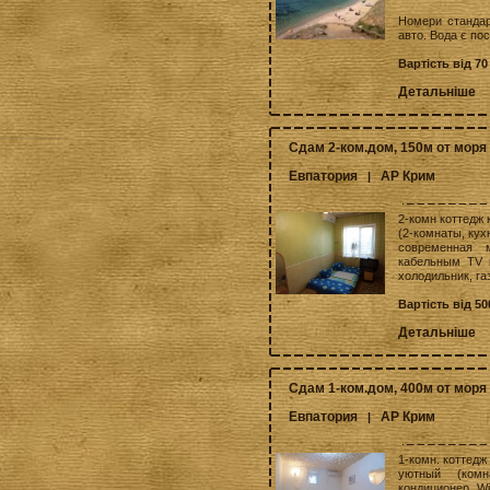
Номери стандарт
авто. Вода є пост
Вартість від 70
Детальніше
Сдам 2-ком.дом, 150м от моря 
Евпатория
АР Крим
|
2-комн коттедж 
(2-комнаты, кух
современная м
кабельным TV н
холодильник, газ
Вартість від 5
Детальніше
Сдам 1-ком.дом, 400м от моря 
Евпатория
АР Крим
|
1-комн. коттедж
уютный (комн
кондиционер, Wi