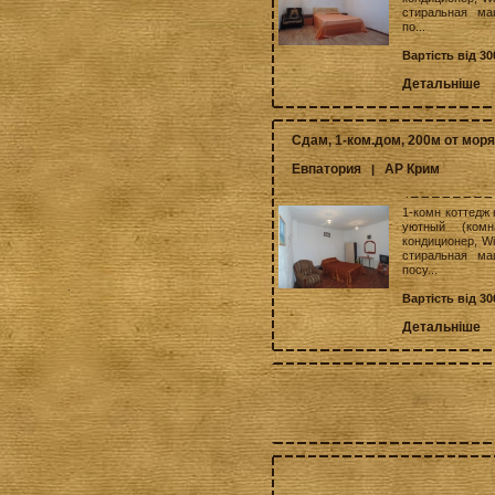
стиральная маш
по...
Вартість від 3
Детальніше
Сдам, 1-ком.дом, 200м от моря
Евпатория
АР Крим
|
1-комн коттедж 
уютный (комн
кондиционер, Wi
стиральная маш
посу...
Вартість від 3
Детальніше