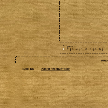
Сторінки:
2
3
4
5
6
7
8
9
1 |
|
|
|
|
|
|
|
| ...
голо
Умови використання
©
2011 RK