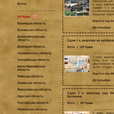
Предлагаю, для
Вілла
в виде одноком
каждом ) в г
Солнечногорско
Закрытая терри
АР Крим
Вартість від А
Вінницька область
Детальніше
Волинська область
Дніпропетровська
область
Сдам 1 к. квартиру на набереж
Донецька область
Ялта
АР Крим
|
Закарпатська область
1 комн. квартир
Запоріжська область
Ялты, р-он те
двухспальная кр
Івано-Франківська
кухня - студия, 
область
Вартість від 4
Київська область
Детальніше
Львівська область
Миколаївська область
Сдам 2 к. квартиру над М
Одеська область
балконом
Полтавська область
Ялта
АР Крим
|
Рівненська область
2 комн. кварт