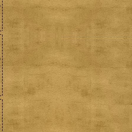
я
й
с
,
,
,
,