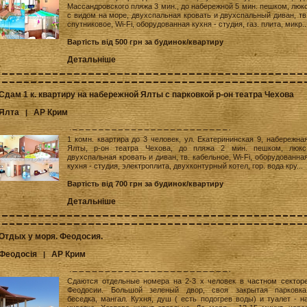
Массандровского пляжа 3 мин., до набережной 5 мин. пешком, люк
с видом на море, двухспальная кровать и двухспальный диван, тв
спутниковое, Wi-Fi, оборудованная кухня - студия, газ. плита, микр..
Вартість від 500 грн за будинок/квартиру
Детальніше
Сдам 1 к. квартиру на набережной Ялты с парковкой р-он театра Чехова
Ялта
АР Крим
|
1 комн. квартира до 3 человек, ул. Екатерининская 9, набережна
Ялты, р-он театра Чехова, до пляжа 2 мин. пешком, люкс
двухспальная кровать и диван, тв. кабельное, Wi-Fi, оборудованна
кухня - студия, электроплита, двухконтурный котел, гор. вода кру...
Вартість від 700 грн за будинок/квартиру
Детальніше
Отдых у моря. Феодосия.
Феодосія
АР Крим
|
Сдаются отдельные номера на 2-3 х человек в частном сектор
Феодосии. Большой зеленый двор, своя закрытая парковка
беседка, мангал. Кухня, душ ( есть подогрев воды) и туалет - н