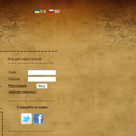
UA
RU
|
|
|
Вхід для користувачів:
Логін
Пароль
Реєстрація
Забули пароль?
Слідкуйте за нами: