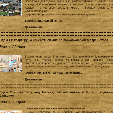
Предлагаю, для отдыха, отдельные, комфортабельные номера - вс
в виде однокомнатных квартир ( комната, кухня, сан.узел - 
каждом ) в гостевом доме, в Крыму - Большая Алушта, с
Солнечногорское.
Закрытая территория с большим и ухоженным двором...
Вартість від Андрей грн за
Детальніше
Сдам 1 к. квартиру на набережной Ялты с парковкой р-он театра Чехова
Ялта
АР Крим
|
1 комн. квартира до 3 человек, ул. Екатерининская 9, набережна
Ялты, р-он театра Чехова, до пляжа 2 мин. пешком, люкс
двухспальная кровать и диван, тв. кабельное, Wi-Fi, оборудованна
кухня - студия, электроплита, двухконтурный котел, гор. вода кру...
Вартість від 400 грн за будинок/квартиру
Детальніше
Сдам 2 к. квартиру над Массандровском пляже в Ялте с видовы
балконом
Ялта
АР Крим
|
2 комн. квартира до 4 человек, ул. Поликуровская 15, д