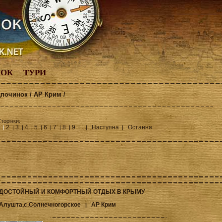
НОК
ТУРИ
дпочинок / АР Крим /
торінки:
2
3
4
5
6
7
8
9
Наступна
Остання
 |
|
|
|
|
|
|
|
| ...|
|
ДОСТОЙНЫЙ И КОМФОРТНЫЙ ОТДЫХ В КРЫМУ
Алушта,с.Солнечногорское
АР Крим
|