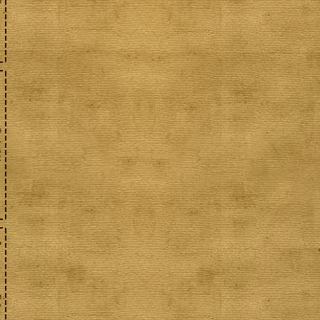
з
о
.
,
:
,
и
у