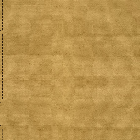
,
,
,
,
,