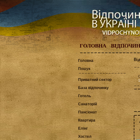
ГОЛОВНА
ВІДПОЧИ
Ві
Головна
Пошук
С
Приватний сектор
1
База відпочинку
Готель
Санаторій
Пансіонат
Квартира
Елінг
Хостел