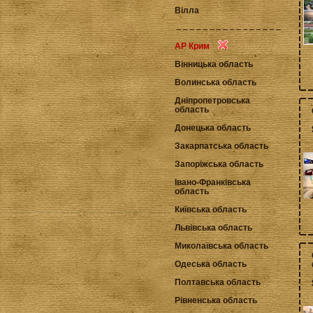
Вілла
АР Крим
Вінницька область
Волинська область
Дніпропетровська
область
Донецька область
Закарпатська область
Запоріжська область
Івано-Франківська
область
Київська область
Львівська область
Миколаївська область
Одеська область
Полтавська область
Рівненська область