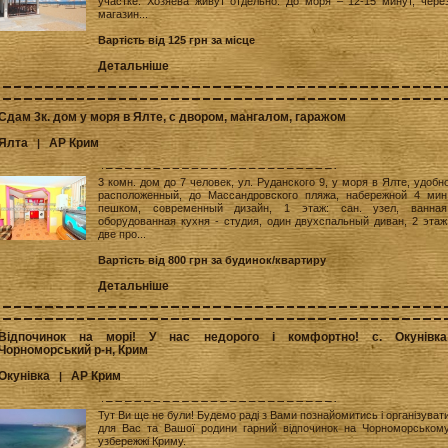
участке. Хозяева живут отдельно. До моря – 12-15 минут, чере
магазин...
Вартість від 125 грн за місце
Детальніше
Сдам 3к. дом у моря в Ялте, с двором, мангалом, гаражом
Ялта
АР Крим
|
3 комн. дом до 7 человек, ул. Руданского 9, у моря в Ялте, удобн
расположенный, до Массандровского пляжа, набережной 4 мин
пешком, современный дизайн, 1 этаж: сан. узел, ванная
оборудованная кухня - студия, один двухспальный диван, 2 этаж
две про...
Вартість від 800 грн за будинок/квартиру
Детальніше
Відпочинок на морі! У нас недорого і комфортно! с. Окунівка
Чорноморський р-н, Крим
Окунівка
АР Крим
|
Тут Ви ще не були! Будемо раді з Вами познайомитись і організуват
для Вас та Вашої родини гарний відпочинок на Чорноморськом
узбережжі Криму.