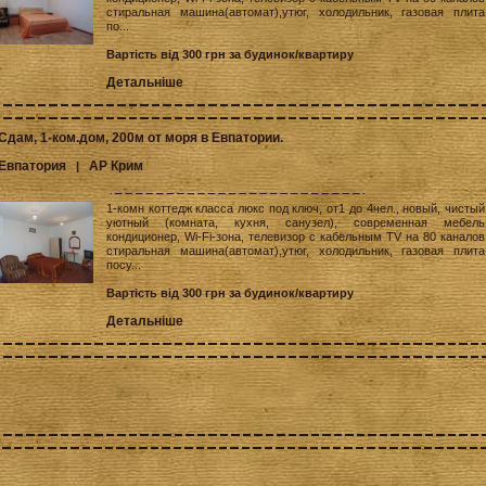
стиральная машина(автомат),утюг, холодильник, газовая плита
по...
Вартість від 300 грн за будинок/квартиру
Детальніше
Сдам, 1-ком.дом, 200м от моря в Евпатории.
Евпатория
АР Крим
|
1-комн коттедж класса люкс под ключ, от1 до 4чел., новый, чистый
уютный (комната, кухня, санузел), современная мебель
кондиционер, Wi-Fi-зона, телевизор с кабельным TV на 80 каналов
стиральная машина(автомат),утюг, холодильник, газовая плита
посу...
Вартість від 300 грн за будинок/квартиру
Детальніше