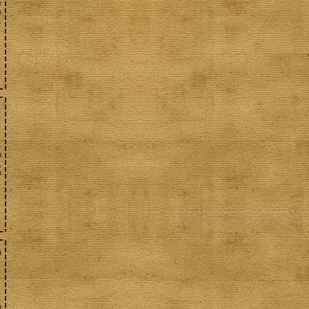
е
в
.
я
,
я
м
о