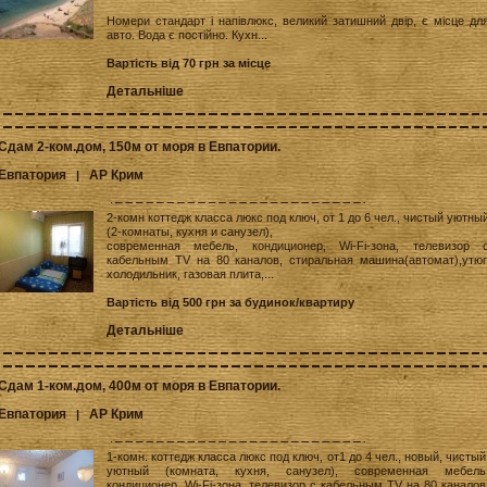
Номери стандарт і напівлюкс, великий затишний двір, є місце дл
авто. Вода є постійно. Кухн...
Вартість від 70 грн за місце
Детальніше
Сдам 2-ком.дом, 150м от моря в Евпатории.
Евпатория
АР Крим
|
2-комн коттедж класса люкс под ключ, от 1 до 6 чел., чистый уютны
(2-комнаты, кухня и санузел),
современная мебель, кондиционер, Wi-Fi-зона, телевизор 
кабельным TV на 80 каналов, стиральная машина(автомат),утюг
холодильник, газовая плита,...
Вартість від 500 грн за будинок/квартиру
Детальніше
Сдам 1-ком.дом, 400м от моря в Евпатории.
Евпатория
АР Крим
|
1-комн. коттедж класса люкс под ключ, от1 до 4 чел., новый, чистый
уютный (комната, кухня, санузел), современная мебель
кондиционер, Wi-Fi-зона, телевизор с кабельным TV на 80 каналов