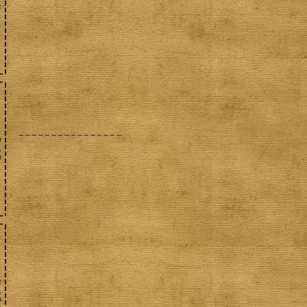
с
.
.
я
,
я
е
,
а