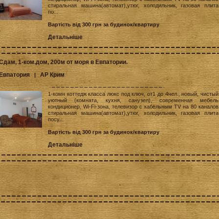
стиральная машина(автомат),утюг, холодильник, газовая плита
по...
Вартість від 300 грн за будинок/квартиру
Детальніше
Сдам, 1-ком.дом, 200м от моря в Евпатории.
Евпатория
АР Крим
|
1-комн коттедж класса люкс под ключ, от1 до 4чел., новый, чистый
уютный (комната, кухня, санузел), современная мебель
кондиционер, Wi-Fi-зона, телевизор с кабельным TV на 80 каналов
стиральная машина(автомат),утюг, холодильник, газовая плита
посу...
Вартість від 300 грн за будинок/квартиру
Детальніше