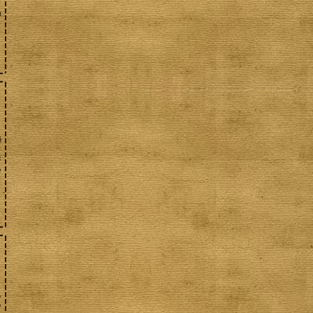
я
й
с
,
,
,
,