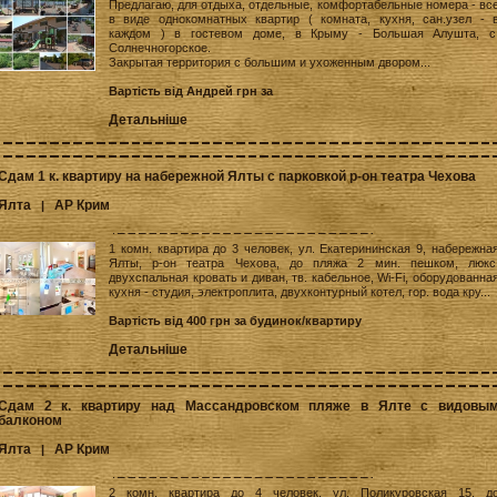
Предлагаю, для отдыха, отдельные, комфортабельные номера - вс
в виде однокомнатных квартир ( комната, кухня, сан.узел - 
каждом ) в гостевом доме, в Крыму - Большая Алушта, с
Солнечногорское.
Закрытая территория с большим и ухоженным двором...
Вартість від Андрей грн за
Детальніше
Сдам 1 к. квартиру на набережной Ялты с парковкой р-он театра Чехова
Ялта
АР Крим
|
1 комн. квартира до 3 человек, ул. Екатерининская 9, набережна
Ялты, р-он театра Чехова, до пляжа 2 мин. пешком, люкс
двухспальная кровать и диван, тв. кабельное, Wi-Fi, оборудованна
кухня - студия, электроплита, двухконтурный котел, гор. вода кру...
Вартість від 400 грн за будинок/квартиру
Детальніше
Сдам 2 к. квартиру над Массандровском пляже в Ялте с видовы
балконом
Ялта
АР Крим
|
2 комн. квартира до 4 человек, ул. Поликуровская 15, д