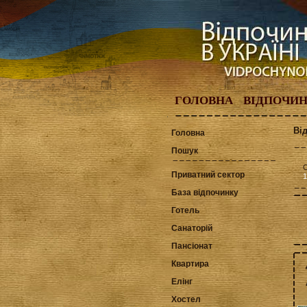
ГОЛОВНА
ВІДПОЧИ
Ві
Головна
Пошук
С
Приватний сектор
1
База відпочинку
Готель
Санаторій
Пансіонат
Квартира
Елінг
Хостел