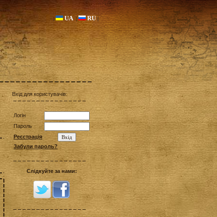
UA
RU
|
|
|
Вхід для користувачів:
Логін
Пароль
Реєстрація
Забули пароль?
Слідкуйте за нами: