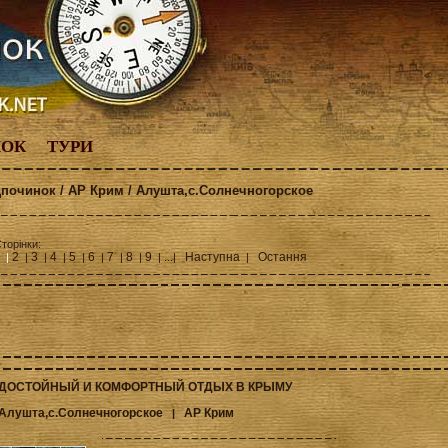
НОК
ТУРИ
дпочинок / АР Крим / Алушта,с.Солнечногорское
торінки:
2
3
4
5
6
7
8
9
Наступна
Остання
 |
|
|
|
|
|
|
|
| ...|
|
ДОСТОЙНЫЙ И КОМФОРТНЫЙ ОТДЫХ В КРЫМУ
Алушта,с.Солнечногорское
АР Крим
|