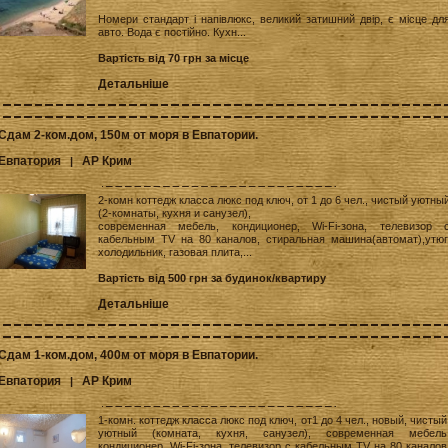
Номери стандарт і напівлюкс, великий затишний двір, є місце дл
авто. Вода є постійно. Кухн...
Вартість від 70 грн за місце
Детальніше
Сдам 2-ком.дом, 150м от моря в Евпатории.
Евпатория
АР Крим
|
2-комн коттедж класса люкс под ключ, от 1 до 6 чел., чистый уютны
(2-комнаты, кухня и санузел),
современная мебель, кондиционер, Wi-Fi-зона, телевизор 
кабельным TV на 80 каналов, стиральная машина(автомат),утюг
холодильник, газовая плита,...
Вартість від 500 грн за будинок/квартиру
Детальніше
Сдам 1-ком.дом, 400м от моря в Евпатории.
Евпатория
АР Крим
|
1-комн. коттедж класса люкс под ключ, от1 до 4 чел., новый, чистый
уютный (комната, кухня, санузел), современная мебель
кондиционер, Wi-Fi-зона, телевизор с кабельным TV на 80 каналов