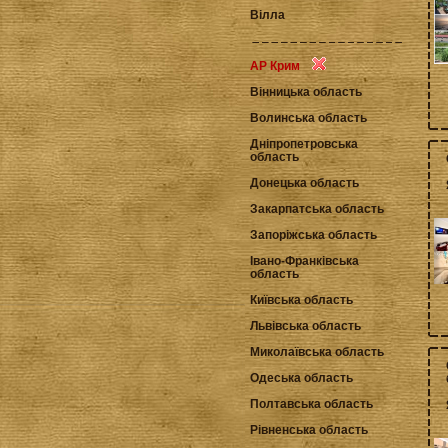
Вілла
АР Крим
Вінницька область
Волинська область
Дніпропетровська
область
Донецька область
Закарпатська область
Запоріжська область
Івано-Франківська
область
Київська область
Львівська область
Миколаївська область
Одеська область
Полтавська область
Рівненська область