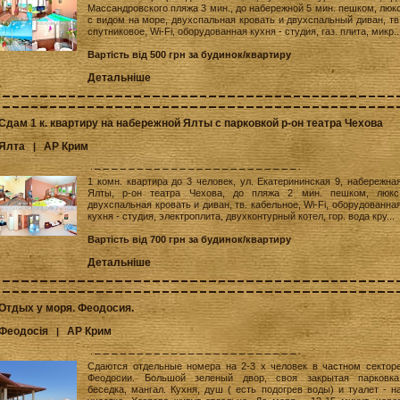
Массандровского пляжа 3 мин., до набережной 5 мин. пешком, люк
с видом на море, двухспальная кровать и двухспальный диван, тв
спутниковое, Wi-Fi, оборудованная кухня - студия, газ. плита, микр..
Вартість від 500 грн за будинок/квартиру
Детальніше
Сдам 1 к. квартиру на набережной Ялты с парковкой р-он театра Чехова
Ялта
АР Крим
|
1 комн. квартира до 3 человек, ул. Екатерининская 9, набережна
Ялты, р-он театра Чехова, до пляжа 2 мин. пешком, люкс
двухспальная кровать и диван, тв. кабельное, Wi-Fi, оборудованна
кухня - студия, электроплита, двухконтурный котел, гор. вода кру...
Вартість від 700 грн за будинок/квартиру
Детальніше
Отдых у моря. Феодосия.
Феодосія
АР Крим
|
Сдаются отдельные номера на 2-3 х человек в частном сектор
Феодосии. Большой зеленый двор, своя закрытая парковка
беседка, мангал. Кухня, душ ( есть подогрев воды) и туалет - н