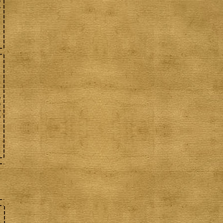
,
,
,
,
,