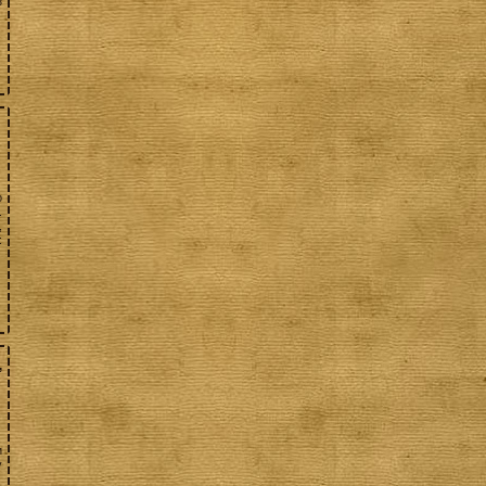
з
о
.
,
:
,
и
у