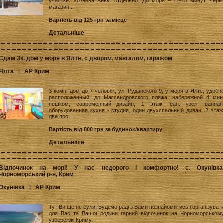
участке. Хозяева живут отдельно. До моря – 12-15 минут, чере
магазин...
Вартість від 125 грн за місце
Детальніше
Сдам 3к. дом у моря в Ялте, с двором, мангалом, гаражом
Ялта
АР Крим
|
3 комн. дом до 7 человек, ул. Руданского 9, у моря в Ялте, удобн
расположенный, до Массандровского пляжа, набережной 4 мин
пешком, современный дизайн, 1 этаж: сан. узел, ванная
оборудованная кухня - студия, один двухспальный диван, 2 этаж
две про...
Вартість від 800 грн за будинок/квартиру
Детальніше
Відпочинок на морі! У нас недорого і комфортно! с. Окунівка
Чорноморський р-н, Крим
Окунівка
АР Крим
|
Тут Ви ще не були! Будемо раді з Вами познайомитись і організуват
для Вас та Вашої родини гарний відпочинок на Чорноморськом
узбережжі Криму.