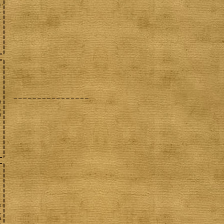
с
.
.
я
,
я
е
,
а