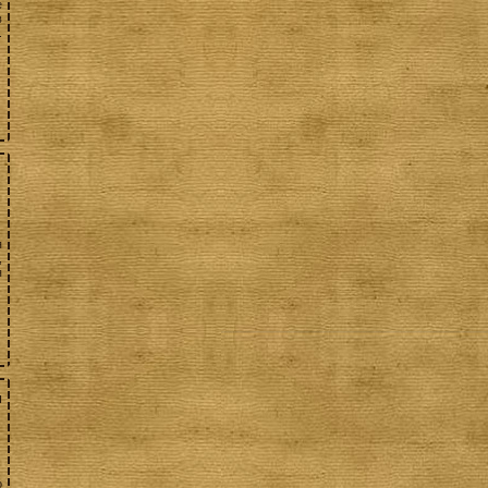
е
в
.
я
,
я
м
о