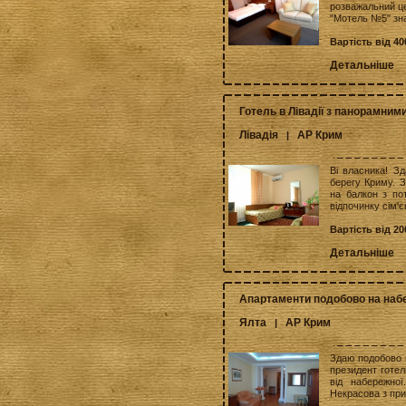
розважальний це
"Мотель №5" зна
Вартість від 40
Детальніше
Готель в Лівадії з панорамни
Лівадія
АР Крим
|
Ві власника! Зд
берегу Криму. З
на балкон з по
відпочинку сім'є
Вартість від 20
Детальніше
Апартаменти подобово на набе
Ялта
АР Крим
|
Здаю подобово в
президент готел
від набережно
Некрасова з при