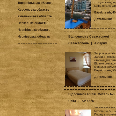
холодильник, зер
Тернопільська область
Кафе готелю Орі
Херсонська область
Вартість від 40
Хмельницька область
Детальніше
Черкаська область
Чернігівська область
Відпочинок у Севастополі
Чернівецька область
Севастополь
АР Крим
|
Запрошуємо на 
Затишні номери 
стоянка для авто
Вімінне розташу
5 хвилин ходьби
Вартість від 55
Детальніше
Відпочинок в Ялті. Мотель №5
Ялта
АР Крим
|
Мотель №5 - мо
Поряд з мотеле