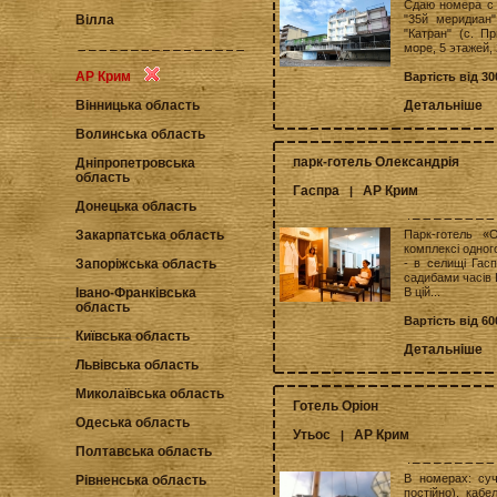
Сдаю номера с 
"35й меридиан"
Вілла
"Катран" (с. П
море, 5 этажей, 
АР Крим
Вартість від 30
Детальніше
Вінницька область
Волинська область
парк-готель Олександрія
Дніпропетровська
область
Гаспра
АР Крим
|
Донецька область
Парк-готель «
Закарпатська область
комплексі одног
- в селищі Гас
Запоріжська область
садибами часів Ц
В цій...
Івано-Франківська
область
Вартість від 60
Київська область
Детальніше
Львівська область
Миколаївська область
Готель Оріон
Одеська область
Утьос
АР Крим
|
Полтавська область
В номерах: суча
Рівненська область
постійно), кабе