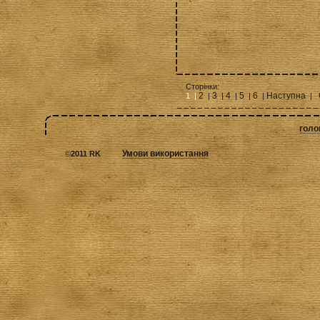
Сторінки:
2
3
4
5
6
Наступна
1 |
|
|
|
|
|
|
голо
Умови використання
©
2011 RK