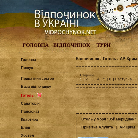
ГОЛОВНА
ВІДПОЧИНОК
ТУРИ
Відпочинок / Готель / АР Крим 
Головна
Пошук
Сторінки:
Приватний сектор
2
3
4
5
6
Наступна
1 |
|
|
|
|
|
|
База відпочинку
Готель
Санаторій
Пансіонат
Отель у моря "35й меридиан"
Квартира
Привітне Алушта
АР Крим
|
Елінг
Хостел