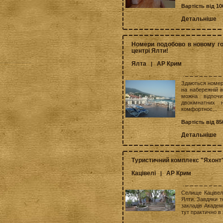
Вартість від 10
Детальніше
Номери подобово в новому го
центрі Ялти!
Ялта
АР Крим
|
Здаються номери
на набережній і
можна відпоч
двокімнатних 
комфортнос...
Вартість від 85
Детальніше
Туристичний комплекс "Яхонт
Кацівелі
АР Крим
|
Селище Кацівелі
Ялти. Завдяки т
закладів Академ
тут практично в