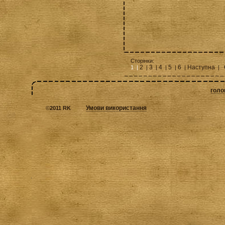
Сторінки:
2
3
4
5
6
Наступна
1 |
|
|
|
|
|
|
голо
Умови використання
©
2011 RK