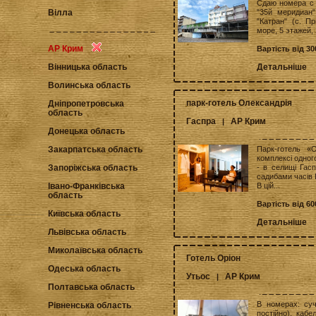
Сдаю номера с 
"35й меридиан"
Вілла
"Катран" (с. П
море, 5 этажей, 
АР Крим
Вартість від 30
Детальніше
Вінницька область
Волинська область
парк-готель Олександрія
Дніпропетровська
область
Гаспра
АР Крим
|
Донецька область
Парк-готель «
Закарпатська область
комплексі одног
- в селищі Гас
Запоріжська область
садибами часів Ц
В цій...
Івано-Франківська
область
Вартість від 60
Київська область
Детальніше
Львівська область
Миколаївська область
Готель Оріон
Одеська область
Утьос
АР Крим
|
Полтавська область
В номерах: суча
Рівненська область
постійно), кабе