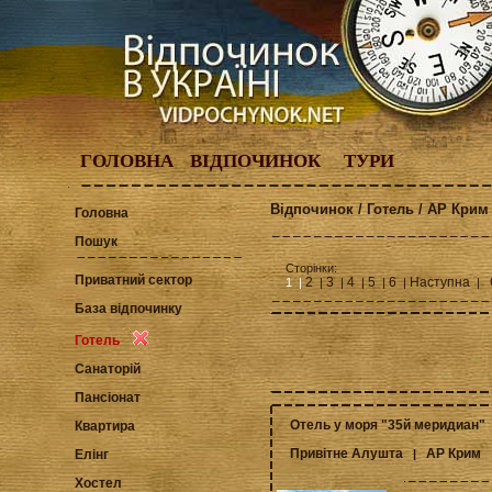
ГОЛОВНА
ВІДПОЧИНОК
ТУРИ
Відпочинок / Готель / АР Крим 
Головна
Пошук
Сторінки:
Приватний сектор
2
3
4
5
6
Наступна
1 |
|
|
|
|
|
|
База відпочинку
Готель
Санаторій
Пансіонат
Отель у моря "35й меридиан"
Квартира
Привітне Алушта
АР Крим
|
Елінг
Хостел