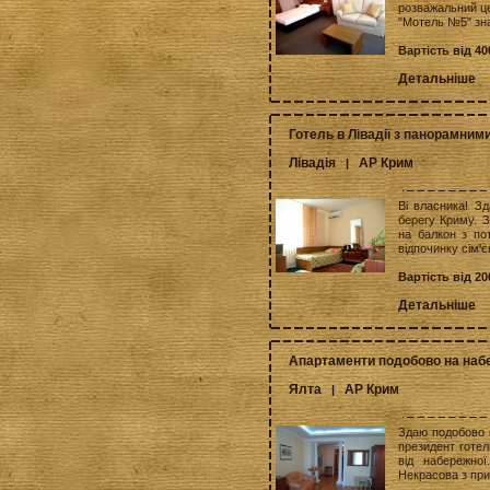
розважальний це
"Мотель №5" зна
Вартість від 40
Детальніше
Готель в Лівадії з панорамни
Лівадія
АР Крим
|
Ві власника! Зд
берегу Криму. З
на балкон з по
відпочинку сім'є
Вартість від 20
Детальніше
Апартаменти подобово на набе
Ялта
АР Крим
|
Здаю подобово в
президент готел
від набережно
Некрасова з при