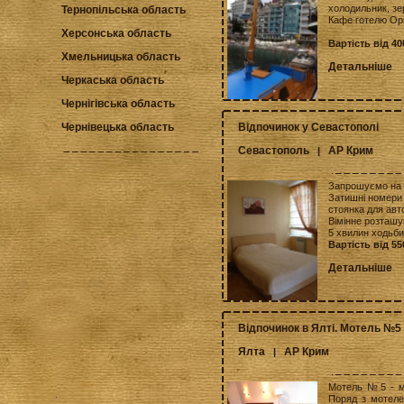
холодильник, зер
Тернопільська область
Кафе готелю Орі
Херсонська область
Вартість від 40
Хмельницька область
Детальніше
Черкаська область
Чернігівська область
Відпочинок у Севастополі
Чернівецька область
Севастополь
АР Крим
|
Запрошуємо на 
Затишні номери 
стоянка для авто
Вімінне розташу
5 хвилин ходьби
Вартість від 55
Детальніше
Відпочинок в Ялті. Мотель №5
Ялта
АР Крим
|
Мотель №5 - мо
Поряд з мотеле