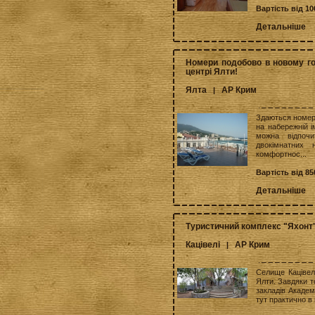
Вартість від 10
Детальніше
Номери подобово в новому го
центрі Ялти!
Ялта
АР Крим
|
Здаються номери
на набережній і
можна відпоч
двокімнатних 
комфортнос...
Вартість від 85
Детальніше
Туристичний комплекс "Яхонт
Кацівелі
АР Крим
|
Селище Кацівелі
Ялти. Завдяки т
закладів Академ
тут практично в