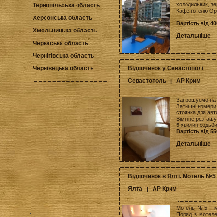
холодильник, зер
Тернопільська область
Кафе готелю Орі
Херсонська область
Вартість від 40
Хмельницька область
Детальніше
Черкаська область
Чернігівська область
Відпочинок у Севастополі
Чернівецька область
Севастополь
АР Крим
|
Запрошуємо на 
Затишні номери 
стоянка для авто
Вімінне розташу
5 хвилин ходьби
Вартість від 55
Детальніше
Відпочинок в Ялті. Мотель №5
Ялта
АР Крим
|
Мотель №5 - мо
Поряд з мотеле