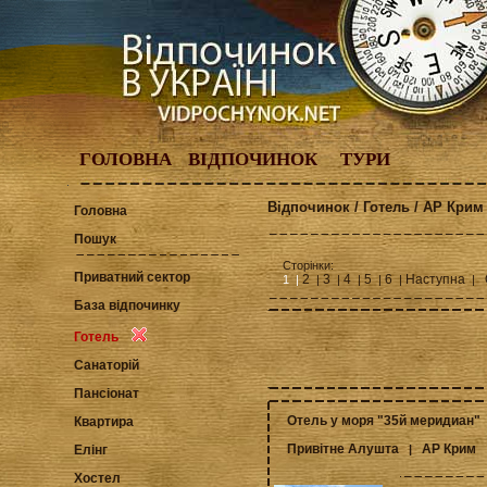
ГОЛОВНА
ВІДПОЧИНОК
ТУРИ
Відпочинок / Готель / АР Крим 
Головна
Пошук
Сторінки:
Приватний сектор
2
3
4
5
6
Наступна
1 |
|
|
|
|
|
|
База відпочинку
Готель
Санаторій
Пансіонат
Отель у моря "35й меридиан"
Квартира
Привітне Алушта
АР Крим
|
Елінг
Хостел