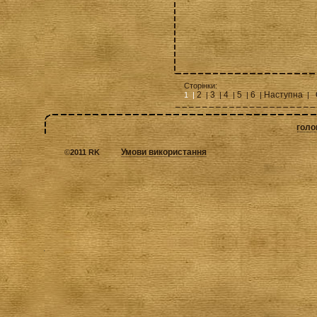
Сторінки:
2
3
4
5
6
Наступна
1 |
|
|
|
|
|
|
голо
Умови використання
©
2011 RK