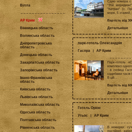
Сдаю номера с 
"35й меридиан"
Вілла
"Катран" (с. П
море, 5 этажей, 
АР Крим
Вартість від 30
Детальніше
Вінницька область
Волинська область
парк-готель Олександрія
Дніпропетровська
область
Гаспра
АР Крим
|
Донецька область
Парк-готель «
Закарпатська область
комплексі одног
- в селищі Гас
Запоріжська область
садибами часів Ц
В цій...
Івано-Франківська
область
Вартість від 60
Київська область
Детальніше
Львівська область
Миколаївська область
Готель Оріон
Одеська область
Утьос
АР Крим
|
Полтавська область
В номерах: суча
Рівненська область
постійно), кабе