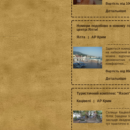
Вартість від 10
Детальніше
Номери подобово в новому го
центрі Ялти!
Ялта
АР Крим
|
Здаються номери
на набережній і
можна відпоч
двокімнатних 
комфортнос...
Вартість від 85
Детальніше
Туристичний комплекс "Яхонт
Кацівелі
АР Крим
|
Селище Кацівелі
Ялти. Завдяки т
закладів Академ
тут практично в