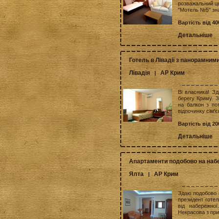
розважальний це
"Мотель №5" зна
Вартість від 40
Детальніше
Готель в Лівадії з панорамни
Лівадія
АР Крим
|
Ві власника! Зд
берегу Криму. З
на балкон з по
відпочинку сім'є
Вартість від 20
Детальніше
Апартаменти подобово на набе
Ялта
АР Крим
|
Здаю подобово в
президент готел
від набережно
Некрасова з при