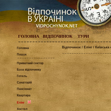
ГОЛОВНА
ВІДПОЧИНОК
ТУРИ
Відпочинок / Елінг / Київська
Головна
Пошук
Приватний сектор
База відпочинку
Готель
Санаторій
Пансіонат
Квартира
Елінг
Хостел