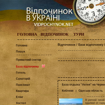
ГОЛОВНА
ВІДПОЧИНОК
ТУРИ
Відпочинок / База відпочинку 
Головна
Пошук
Приватний сектор
База відпочинку
Готель
Санаторій
База отдыха "Актея" на Черн
Пансіонат
Коблеве
Одеська область
|
Квартира
Елінг
В уютной тихой
вдалеке от гор
Хостел