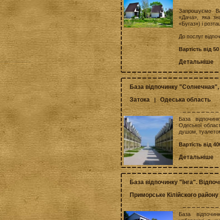
Запрошуємо Ва
«Дача», яка зн
«Бугаз») і розт
До послуг відпоч
Вартість від 50
Детальніше
База відпочинку "Солнечная", 
Затока
Одеська область
|
База відпочин
Одеської област
душом, туалетом
Вартість від 40
Детальніше
База відпочинку "Інга". Відпо
Приморське Кілійского району
База відпочин