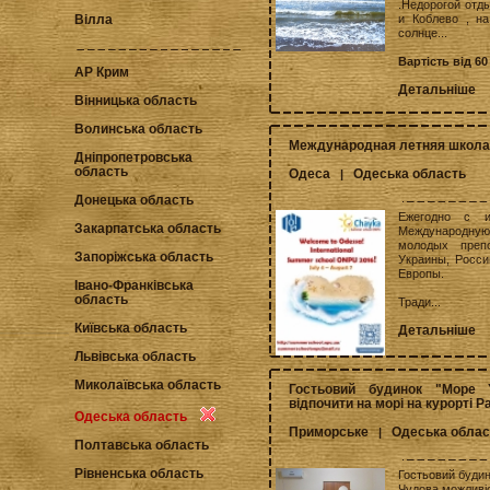
.Недорогой отд
и Коблево , н
Вілла
солнце...
Вартість від 60
АР Крим
Детальніше
Вінницька область
Волинська область
Международная летняя школ
Дніпропетровська
область
Одеса
Одеська область
|
Донецька область
Ежегодно с и
Закарпатська область
Международну
молодых преп
Запоріжська область
Украины, Росси
Европы.
Івано-Франківська
область
Тради...
Київська область
Детальніше
Львівська область
Миколаївська область
Гостьовий будинок "Море Y
відпочити на морі на курорті 
Одеська область
Приморське
Одеська облас
|
Полтавська область
Рівненська область
Гостьовий будин
Чудова можливіс