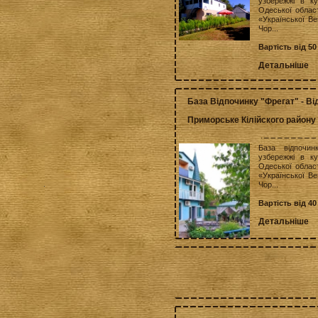
узбережжі в ку
Одеської област
«Української В
Чор...
Вартість від 50
Детальніше
База Відпочинку "Фрегат" - Ві
Приморське Кілійского району
База відпочи
узбережжі в ку
Одеської област
«Української В
Чор...
Вартість від 40
Детальніше