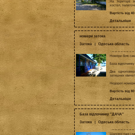
На території з
хостел, палаточн
Вартість від 40
Детальніше
номери затока
Затока
Одеська область
|
Номери біля сам
База відпочинку
Два одноповер
затишних кімнат
Недорогі номери
Вартість від 80
Детальніше
База відпочинку "ДАЧА"
Затока
Одеська область
|
Шановні пані і п