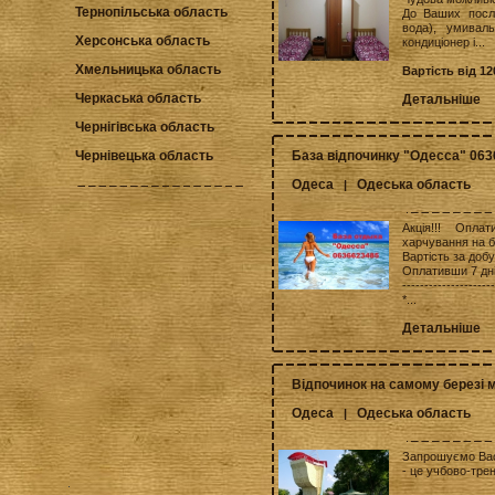
Тернопільська область
До Ваших послу
вода), умивал
Херсонська область
кондиціонер і...
Хмельницька область
Вартість від 12
Черкаська область
Детальніше
Чернігівська область
База відпочинку "Одесса" 06
Чернівецька область
Одеса
Одеська область
|
Акція!!! Опла
харчування на ба
Вартість за добу
Оплативши 7 дні
---------------------
*...
Детальніше
Відпочинок на самому березі 
Одеса
Одеська область
|
Запрошуємо Вас
- це учбово-тре