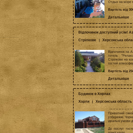
Отдых на море к
Вартість від 30
Детальніше
Відпочинок доступний усім! А
Стрілкове
Херсонська обла
|
Відпочинок на А
готель "Релак
Стрілкове на ко
гостей атмосфер
Вартість від 25
Детальніше
Будинок в Хорлах
Хорли
Херсонська область
|
Приватний сімей
узбережжі Чорн
ідеальні умови д
До послуг гост
різної катег...