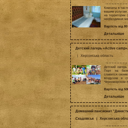
Комнаты в частн
вашим услугам 
на территории 
необходимая меб
Вартість від 80
Детальніше
Детский лагерь «Active camp»
Херсонська область
|
Детский лагерь
Порт на базе 
славится своим
воздухом и с
Черноморском п
Вартість від 50
Детальніше
Домашний пансионат "Династ
Скадовськ
Херсонська обл
|