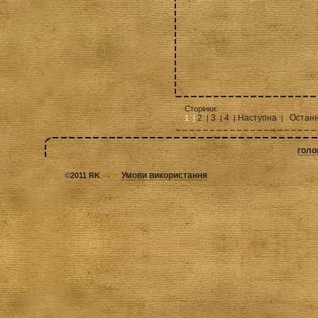
Сторінки:
2
3
4
Наступна
Остан
1 |
|
|
|
|
голо
Умови використання
©
2011 RK