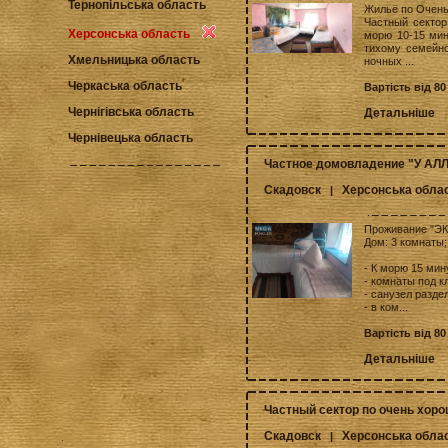
Тернопільська область
Жильё по Очень
Частный сектор
Херсонська область
морю 10-15 мин
тихому семейно
Хмельницька область
ночных ...
Черкаська область
Вартість від 80
Чернігівська область
Детальніше
Чернівецька область
Частное домовладение "У АЛ
Скадовск
Херсонська обла
|
Проживание "ЭК
Дом: 3 комнаты;
- К морю 15 мин
- комнаты под к
- санузел разде
- в ком...
Вартість від 80
Детальніше
Частный сектор по очень хоро
Скадовск
Херсонська обла
|