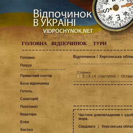
ГОЛОВНА
ВІДПОЧИНОК
ТУРИ
Відпочинок / Херсонська облас
Головна
Пошук
Сторінки:
Приватний сектор
2
3
4
Наступна
Остан
1 |
|
|
|
|
База відпочинку
Готель
Санаторій
Пансіонат
Квартира
Частное домовладение с удоб
моря.
Елінг
Скадовск
Херсонська обла
|
Хостел