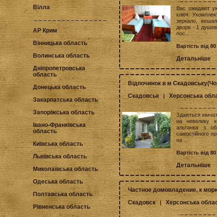
Вілла
Вас ожидают ую
ключ. Укомплек
зеркало, вешал
дворе - 1 душев
АР Крим
пос...
Вінницька область
Вартість від 80
Волинська область
Детальніше
Дніпропетровська
область
Відпочинок в м Скадовську(Чо
Донецька область
Скадовськ
Херсонська обл
|
Закарпатська область
Запоріжська область
Здаються кімна
на невелику к
Івано-Франківська
альтанка з об
область
самостійного при
на ...
Київська область
Вартість від 80
Львівська область
Детальніше
Миколаївська область
Одеська область
Частное домовладение, к морю
Полтавська область
Скадовск
Херсонська обла
|
Рівненська область