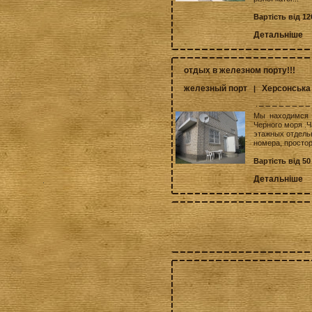
Вартість від 12
Детальніше
отдых в железном порту!!!
железный порт
Херсонська
|
Мы находимся 
Черного моря .Ч
этажных отдельн
номера, просторн
Вартість від 50
Детальніше