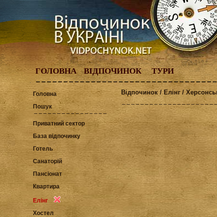
ГОЛОВНА
ВІДПОЧИНОК
ТУРИ
Відпочинок / Елінг / Херсонсь
Головна
Пошук
Приватний сектор
База відпочинку
Готель
Санаторій
Пансіонат
Квартира
Елінг
Хостел