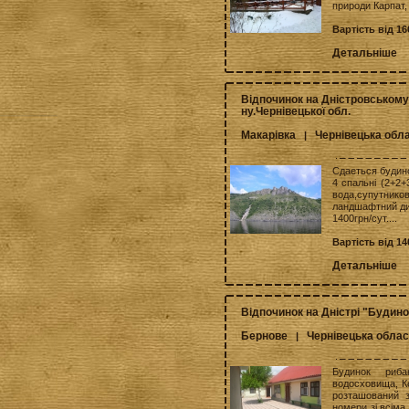
природи Карпат, 
Вартість від 1
Детальніше
Відпочинок на Дністровському
ну.Чернівецької обл.
Макарівка
Чернівецька обл
|
Сдаеться будино
4 спальні (2+2+
вода,супутнико
ландшафтний ди
1400грн/сут....
Вартість від 1
Детальніше
Відпочинок на Дністрі "Будино
Бернове
Чернівецька облас
|
Будинок риба
водосховища, К
розташований з
номери зі всіма