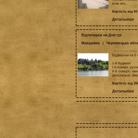
всім нео...
Вартість від 50
Детальніше
Відпочинок на Дністрі
Макарівка
Чернівецька обл
|
Будиночки на 8 ч
1-й будинок
I-й поверх: кухн
II-й поверх: кім
двоспальне ліжк
Вартість від 3
Детальніше