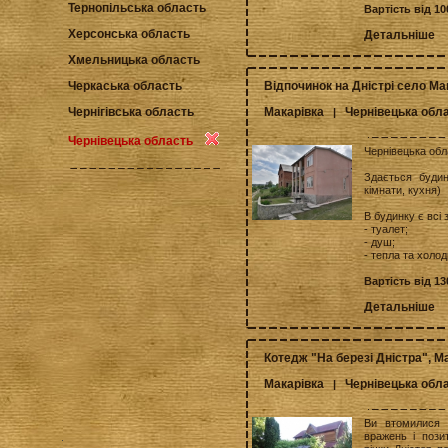
Тернопільська область
Вартість від 1
Херсонська область
Детальніше
Хмельницька область
Відпочинок на Дністрі село Ма
Черкаська область
Макарівка
Чернівецька обл
Чернігівська область
|
Чернівецька область
Чернівецька обл
Здається будин
кімнати, кухня)
В будинку є всі 
- туалет;
- душ;
- тепла та холод
Вартість від 1
Детальніше
Котедж "На березі Дністра", М
Макарівка
Чернівецька обл
|
Ви втомилися в
вражень і пози