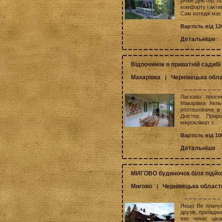
річки Дністер п
комфорту і акти
Сам котедж має в
Вартість від 1
Детальніше
Відпочинок в приватній садибі
Макарівка
Чернівецька обл
|
Ласкаво проси
Макарівка Кель
розташована в 
Дністер. Прир
мікроклімат з...
Вартість від 1
Детальніше
МИГОВО будиночок біля підйо
Мигово
Чернівецька област
|
Якщо Ви планує
друзів, приїждж
вас чекає цік