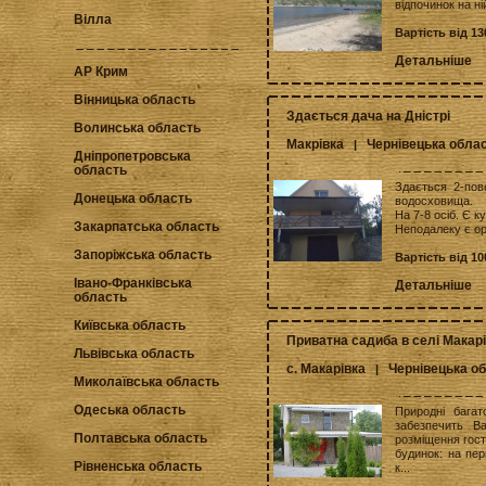
відпочинок на ні
Вілла
Вартість від 1
Детальніше
АР Крим
Вінницька область
Здається дача на Дністрі
Волинська область
Макрівка
Чернівецька обла
|
Дніпропетровська
область
Здається 2-пов
Донецька область
водосховища.
На 7-8 осіб. Є к
Закарпатська область
Неподалеку є оре
Запоріжська область
Вартість від 1
Івано-Франківська
Детальніше
область
Київська область
Приватна садиба в селі Макар
Львівська область
с. Макарівка
Чернівецька о
|
Миколаївська область
Одеська область
Природні багат
забезпечить В
Полтавська область
розміщення гост
будинок: на пер
Рівненська область
к...