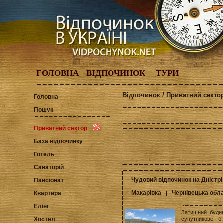
ГОЛОВНА
ВІДПОЧИНОК
ТУРИ
Відпочинок / Приватний сектор
Головна
Пошук
Приватний сектор
База відпочинку
Готель
Санаторій
Чудовий відпочинок на Дністрі
Пансіонат
Макарівка
Чернівецька обл
|
Квартира
Елінг
Затишний будин
супутникове тб,
Хостел