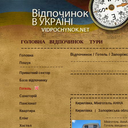
ГОЛОВНА
ВІДПОЧИНОК
ТУРИ
Відпочинок / Готель / Запоріж
Головна
Пошук
Приватний сектор
База відпочинку
Готель
Санаторій
Кирилівка, Мініготель АННА
Пансіонат
Кирилівка
Запоріжська обл
|
Квартира
Елінг
Мініготель АннА
Готель введено 
Хостел