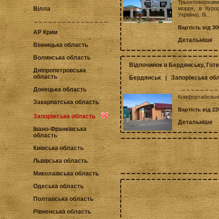
Трьохповерхови
морря, в Курор
Вілла
Україна), бі...
Вартість від 30
АР Крим
Детальніше
Вінницька область
Волинська область
Відпочинок в Бердянську, Гот
Дніпропетровська
область
Бердянськ
Запоріжська об
|
Донецька область
Комфортабельні 
Закарпатська область
Вартість від 22
Запоріжська область
Детальніше
Івано-Франківська
область
Київська область
Львівська область
Миколаївська область
Одеська область
Полтавська область
Рівненська область