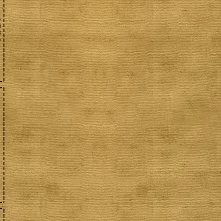
у
й
3
ь