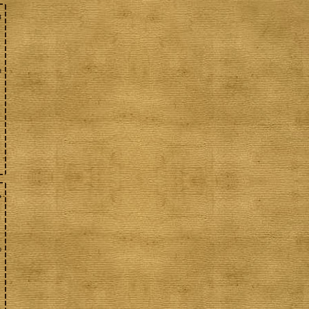
з
н
ь
о