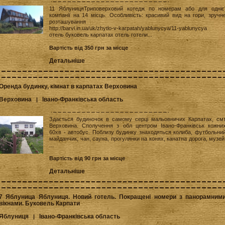
11 ЯблуницяТриповерховий котедж по номерам або для одніє
компанії на 14 місць. Особливість: красивий вид на гори, зручн
розташування
http://barvi.in.ua/uk/zhytlo-v-karpatah/yablunycya/11-yablunycya
отель буковель карпатах отель готели...
Вартість від 350 грн за місце
Детальніше
Оренда будинку, кімнат в карпатах Верховина
Верховина
Івано-Франківська область
|
Здається будиночок в самому серці мальовничих Карпатах, см
Верховина. Сполучення з обл центром Івано-Франківськ кожни
60хв - автобус. Поблизу будинку знаходяться колиба, футбольни
майданчик, чан, сауна, прогулянки на конях, канатна дорога, музей
...
Вартість від 90 грн за місце
Детальніше
7 Яблуница Яблуниця. Новий готель. Покращені номери з панорамним
вікнами. Буковель Карпати
Яблуниця
Івано-Франківська область
|