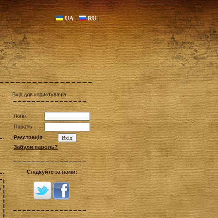
UA
RU
|
|
|
Вхід для користувачів:
Логін
Пароль
Реєстрація
Забули пароль?
Слідкуйте за нами:
а