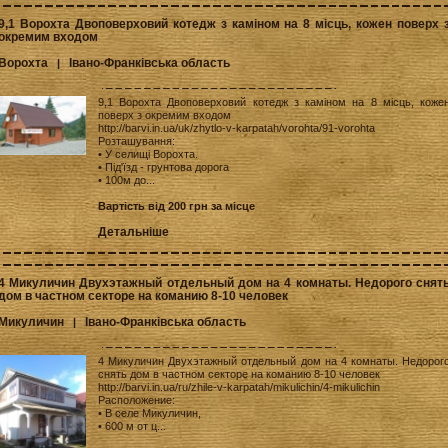
9,1 Ворохта Двоповерховий котедж з каміном на 8 місць, кожен поверх 
окремим входом
Ворохта
Івано-Франківська область
|
9,1 Ворохта Двоповерховий котедж з каміном на 8 місць, коже
поверх з окремим входом
http://barvi.in.ua/uk/zhytlo-v-karpatah/vorohta/91-vorohta
Розташування:
• У селищі Ворохта.
• Під'їзд - грунтова дорога
• 100м до...
Вартість від 200 грн за місце
Детальніше
4 Микуличин Двухэтажный отдельный дом на 4 комнаты. Недорого снят
дом в частном секторе на команию 8-10 человек
Микуличин
Івано-Франківська область
|
4 Микуличин Двухэтажный отдельный дом на 4 комнаты. Недорог
снять дом в частном секторе на команию 8-10 человек
http://barvi.in.ua/ru/zhile-v-karpatah/mikulichin/4-mikulichin
Расположение:
• В селе Микуличин,
• 600 м от ц...