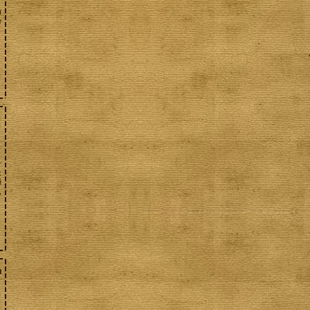
ї
е
т
х
й
,
и