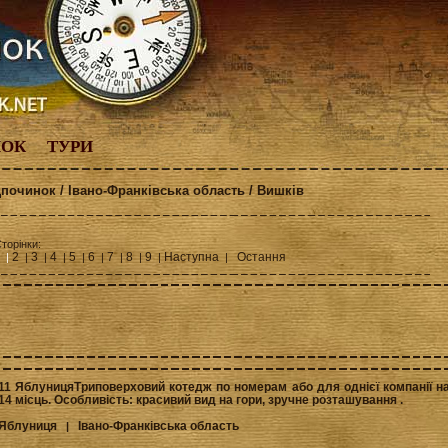
НОК
ТУРИ
дпочинок / Івано-Франківська область / Вишків
торінки:
2
3
4
5
6
7
8
9
Наступна
Остання
 |
|
|
|
|
|
|
|
|
|
11 ЯблуницяТриповерховий котедж по номерам або для однієї компанії н
14 місць. Особливість: красивий вид на гори, зручне розташування .
Яблуниця
Івано-Франківська область
|