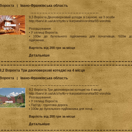
Ворохта
Івано-Франківська область
|
9,3 Ворохта Двоповерховий котедж зі сауною. на 3 особи
http://barvi.in.ua/uk/zhytlo-v-karpatah/vorohta/93-vorohta
Розташування:
• У селищі Ворохта.
• 100м до бугельного підйомника для початківців, 500м д
підйомник...
Вартість від 200 грн за місце
Детальніше
9,2 Ворохта Три двоповерхові котеджі на 4 місця
Ворохта
Івано-Франківська область
|
9,2 Ворохта Три двоповерхові котеджі на 4 місця
http://barvi.in.ua/uk/zhytlo-v-karpatah/vorohta/92-vorohta
Розташування:
• У селищі Ворохта.
• Під'їзд - грунтова дорога.
• 100м до бугельного підйомника для поча...
Вартість від 200 грн за місце
Детальніше