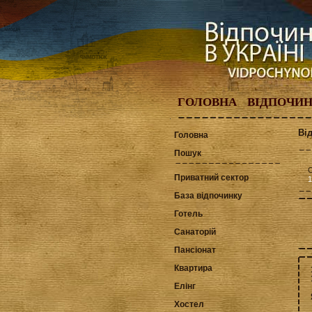
ГОЛОВНА
ВІДПОЧИ
Ві
Головна
Пошук
С
Приватний сектор
1
База відпочинку
Готель
Санаторій
Пансіонат
Квартира
Елінг
Хостел