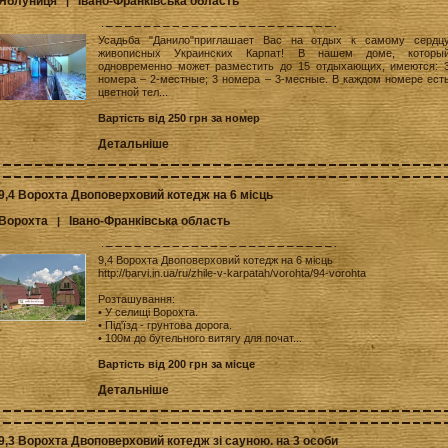
Яблуниця
Івано-Франківська область
|
Усадьба "Данило"приглашает Вас на отдых к самому сердц
живописных Украинских Карпат! В нашем доме, которы
одновременно может разместить до 15 отдыхающих, имеются: 
номера – 2-местные; 3 номера – 3-месные. В каждом номере ест
цветной тел...
Вартість від 250 грн за номер
Детальніше
9,4 Ворохта Двоповерховий котедж на 6 місць
Ворохта
Івано-Франківська область
|
9,4 Ворохта Двоповерховий котедж на 6 місць
http://barvi.in.ua/ru/zhile-v-karpatah/vorohta/94-vorohta
Розташування:
• У селищі Ворохта.
• Під'їзд - грунтова дорога.
• 100м до бугельного витягу для почат...
Вартість від 200 грн за місце
Детальніше
9,3 Ворохта Двоповерховий котедж зі сауною. на 3 особи