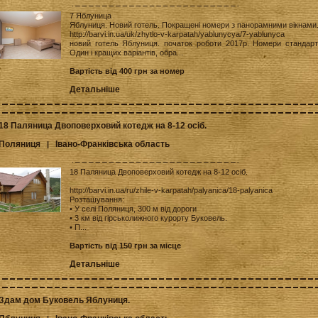
7 Яблуница
Яблуниця. Новий готель. Покращені номери з панорамними вікнами
http://barvi.in.ua/uk/zhytlo-v-karpatah/yablunycya/7-yablunyca
новий готель Яблуниця. початок роботи 2017р. Номери стандарт
Один і кращих варіантів, обра...
Вартість від 400 грн за номер
Детальніше
18 Паляница Двоповерховий котедж на 8-12 осіб.
Поляниця
Івано-Франківська область
|
18 Паляница Двоповерховий котедж на 8-12 осіб.
http://barvi.in.ua/ru/zhile-v-karpatah/palyanica/18-palyanica
Розташування:
• У селі Поляниця, 300 м від дороги
• 3 км від гірськолижного курорту Буковель.
• П...
Вартість від 150 грн за місце
Детальніше
Здам дом Буковель Яблуниця.