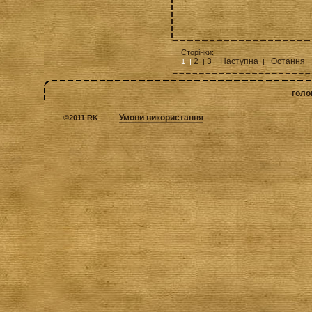
Сторінки:
2
3
Наступна
Остання
1 |
|
|
|
голо
Умови використання
©
2011 RK