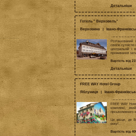
Детальніше
Готель " Верховель"
Верховина
Івано-Франківсь
|
Розташований в
своєю сутністю
центральній і 
проживання зати
Вартість від 21
Детальніше
FREE WAY Hotel Group
Яблуниця
Івано-Франківськ
|
FREE WAY Hotel
комплекс, яки
гірськолижного 
Це місце, де В
року!...
Вартість від 40