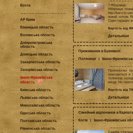
7 Яблуница
Вілла
Яблуниця. Новий
http://barvi.in.u
новий готель Я
АР Крим
Один і кращих ва
Вінницька область
Вартість від 40
Волинська область
Детальніше
Дніпропетровська
область
Проживання в Буковелі
Донецька область
Поляниця
Івано-Франківськ
|
Закарпатська область
Запоріжська область
Пропонуємо про
знаходиться в 3
Івано-Франківська
телевізор, холод
місце. На терито
область
Вартість від 70
Київська область
Детальніше
Львівська область
Миколаївська область
Сімейний відпочинок в Карпат
Одеська область
Косів
Івано-Франківська об
|
Полтавська область
Рівненська область
Садиба «Затишн