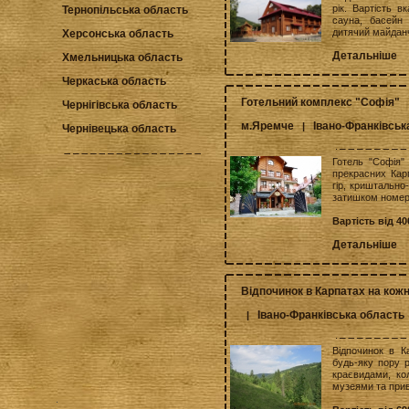
рік. Вартість в
Тернопільська область
сауна, басейн 
дитячий майданч
Херсонська область
Детальніше
Хмельницька область
Черкаська область
Готельний комплекс "Софія"
Чернігівська область
м.Яремче
Івано-Франківськ
|
Чернівецька область
Готель "Софія"
прекрасних Карп
гір, криштально
затишком номері
Вартість від 40
Детальніше
Відпочинок в Карпатах на кожн
Івано-Франківська область
|
Відпочинок в Ка
будь-яку пору р
краєвидами, ко
музеями та прив