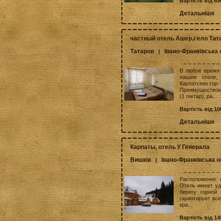
Вартість від 69
Детальніше
частный отель Ашер,село Тат
Татаров
Івано-Франківська
|
В любое время 
нашем отеле,
Карпатских гор-
Преимуществом 
(1 гектар), ра...
Вартість від 10
Детальніше
Карпаты, отель У Генерала
Вишків
Івано-Франківська 
|
Расположение: 
Отель имеет уд
берегу горной
гарантирует все
кра...
Вартість від 14