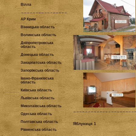
Вілла
АР Крим
Вінницька область
Волинська область
Дніпропетровська
область
Донецька область
Закарпатська область
Запоріжська область
Івано-Франківська
область
Київська область
Львівська область
Миколаївська область
Одеська область
Полтавська область
Яблуниця 1
Рівненська область