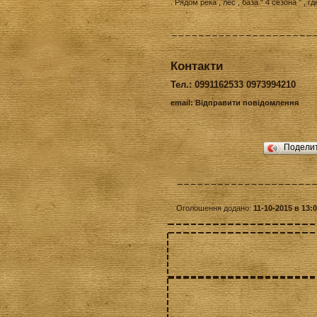
. Рядом река , лес , база " 4 сезона " ,
Контакти
Тел.: 0991162533 0973994210
email:
Відправити повідомлення
Подели
Оголошення додано:
11-10-2015 в 13: