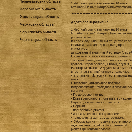
Тернопільська область
1 Частный дом c камином на 10 мест
http://barvi.in.ua/ru/karpaty/bukovel/yablu
Херсонська область
Хмельницька область
Додаткова інформація
Черкаська область
1 Частный дом c камином на 10 мест
Чернігівська область
http://barvi.in.ua/ru/karpaty/bukovel/yablu
расположение :
Чернівецька область
В селе Яблуница , 300 м от центра села 
Подъезд - асфальтированная дорога .
описание :
двухэтажный кирпичный коттедж (семейн
На первом этаже - гостиная с камином (
электрочайник , микроволновая печь , 
кровать , гардеробная , столик, стулья ,
На втором этаже - 2 двухкомнатных ном
и гостиная ( мягкий уголок , телевизор 
- в спальне. Из комнат есть выход н
мест.
Отопление: автономное водяное .
Водоснабжение : холодная и горячая во
питание :
• По договоренности.
• Есть возможность пользоваться кухне
Сервис , входящий в стоимость:
• Паркинг,
• пользование утюгом ,
• дополнительные обогреватели ,
• трансфер из центра , автовокзала.
• Уборка комнат , смена постельного
отдыхающих. effet a long terme du 
plantes qui remplace viagra