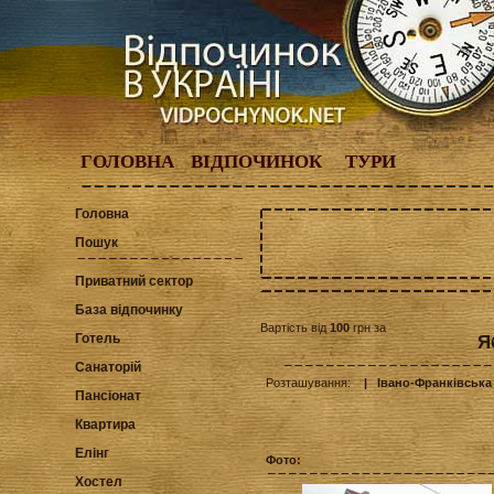
ГОЛОВНА
ВІДПОЧИНОК
ТУРИ
Головна
Пошук
Приватний сектор
База відпочинку
Вартість від
100
грн за
Готель
Я
Санаторій
Розташування:
| Івано-Франківська
Пансіонат
Квартира
Елінг
Фото:
Хостел