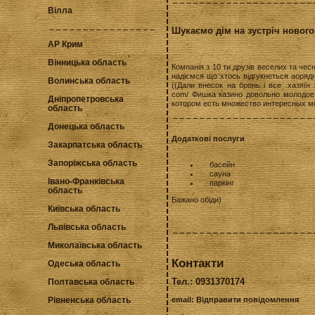
Вілла
Шукаємо дім на зустріч нового
АР Крим
Вінницька область
Компанія з 10 ти друзів веселих та чес
надіємся що хтось відгукнеться аоря
Волинська область
((Дали внесок на бронь і все .хазяїн 
com/
Фишка казино довольно молодое,
Дніпропетровська
котором есть множество интересных 
область
Донецька область
Додаткові послуги
Закарпатська область
Запоріжська область
басейн
сауна
Івано-Франківська
паркінг
область
Бажано обіди)
Київська область
Львівська область
Миколаївська область
Контакти
Одеська область
Тел.: 0931370174
Полтавська область
Рівненська область
email:
Відправити повідомлення