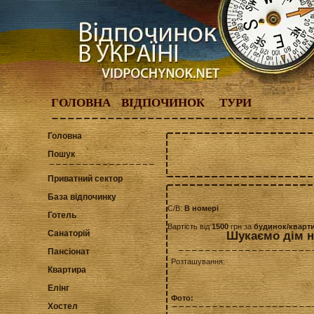
ГОЛОВНА
ВІДПОЧИНОК
ТУРИ
Головна
Пошук
Приватний сектор
База відпочинку
С/В:
В номері
Готель
Вартість від
1500
грн за
будинок/кварт
Санаторій
Шукаємо дім на
Пансіонат
Розташування:
Квартира
Елінг
Фото:
Хостел