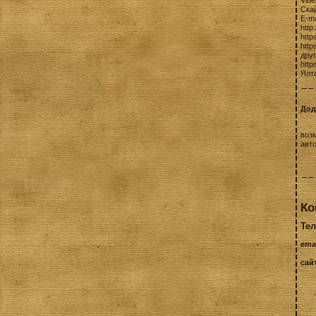
Vibe
Скай
E-ma
http
http
http
дру
http
Ялт
Дод
воз
авт
Ко
Тел
ema
сай