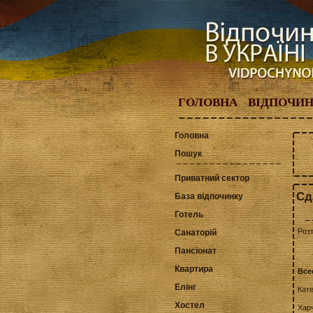
ГОЛОВНА
ВІДПОЧИ
Головна
Пошук
Приватний сектор
Сд
База відпочинку
Готель
Роз
Санаторій
Пансіонат
Квартира
Все
Елінг
Кат
Хостел
Хар