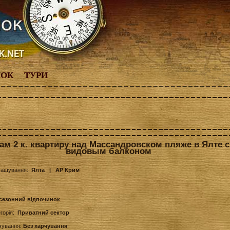
НОК
ТУРИ
ам 2 к. квартиру над Массандровском пляже в Ялте с
видовым балконом
ташування:
Ялта
| АР Крим
сезонний відпочинок
егорія:
Приватний сектор
чування:
Без харчування