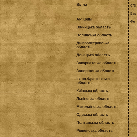
Вілла
С/В
Варт
АР Крим
Фот
Вінницька область
Волинська область
Дніпропетровська
область
Донецька область
Закарпатська область
Запоріжська область
Івано-Франківська
область
Київська область
Львівська область
Миколаївська область
Одеська область
Полтавська область
Рівненська область