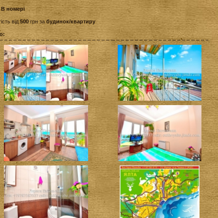
:
В номері
ість від
500
грн за
будинок/квартиру
о: