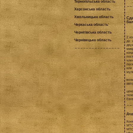
Тернопільська область
Херсонська область
Хмельницька область
Сд
ба
Черкаська область
Чернігівська область
2 ко
Чернівецька область
до 
двух
мик
кон
пос
чле
пос
или
мул
воз
авт
цен
теле
Евг
Дод
Кон
МТС
МТС