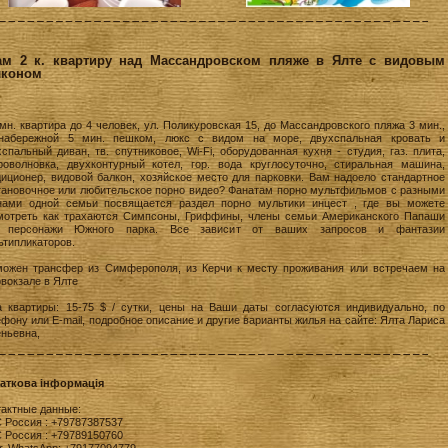
ам 2 к. квартиру над Массандровском пляже в Ялте с видовым
лконом
мн. квартира до 4 человек, ул. Поликуровская 15, до Массандровского пляжа 3 мин.,
набережной 5 мин. пешком, люкс с видом на море, двухспальная кровать и
спальный диван, тв. спутниковое, Wi-Fi, оборудованная кухня - студия, газ. плита,
роволновка, двухконтурный котел, гор. вода круглосуточно, стиральная машина,
диционер, видовой балкон, хозяйское место для парковки. Вам надоело стандартное
тановочное или любительское порно видео? Фанатам порно мультфильмов с разными
нами одной семьи посвящается раздел порно
мультики инцест
, где вы можете
мотреть как трахаются Симпсоны, Гриффины, члены семьи Американского Папаши
 персонажи Южного парка. Все зависит от ваших запросов и фантазии
ьтипликаторов.
можен трансфер из Симферополя, из Керчи к месту проживания или встречаем на
овокзале в Ялте
а квартиры: 15-75 $ / сутки, цены на Ваши даты согласуются индивидуально, по
фону или E-mail, подробное описание и другие варианты жилья на сайте: Ялта Лариса
еньевна,
аткова інформація
тактные данные:
 Россия : +79787387537
 Россия : +79789150760