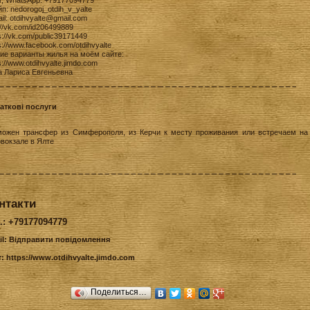
r, WhatsApp: +79177094779
п: nedorogoj_otdih_v_yalte
il: otdihvyalte@gmail.com
://vk.com/id206499889
s://vk.com/public39171449
s://www.facebook.com/otdihvyalte
гие варианты жилья на моём сайте:
s://www.otdihvyalte.jimdo.com
а Лариса Евгеньевна
аткові послуги
можен трансфер из Симферополя, из Керчи к месту проживания или встречаем на
овокзале в Ялте
нтакти
.: +79177094779
il:
Відправити повідомлення
т:
https://www.otdihvyalte.jimdo.com
Поделиться…