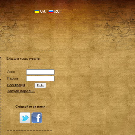
UA
RU
|
|
|
Вхід для користувачів:
Логін
Пароль
Реєстрація
Забули пароль?
Слідкуйте за нами: