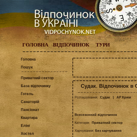
ГОЛОВНА
ВІДПОЧИНОК
ТУРИ
Головна
Пошук
Приватний сектор
Судак. Відпочинок в 
База відпочинку
Готель
Розташування:
Судак
| АР Крим
Санаторій
Пансіонат
Всесезонний відпочинок
Квартира
Категорія:
Приватний сектор
Елінг
Харчування:
Без харчування
Хостел