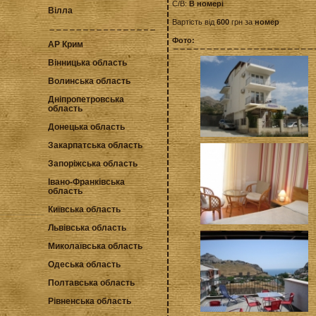
С/В:
В номері
Вілла
Вартість від
600
грн за
номер
Фото:
АР Крим
Вінницька область
Волинська область
Дніпропетровська
область
Донецька область
Закарпатська область
Запоріжська область
Івано-Франківська
область
Київська область
Львівська область
Миколаївська область
Одеська область
Полтавська область
Рівненська область