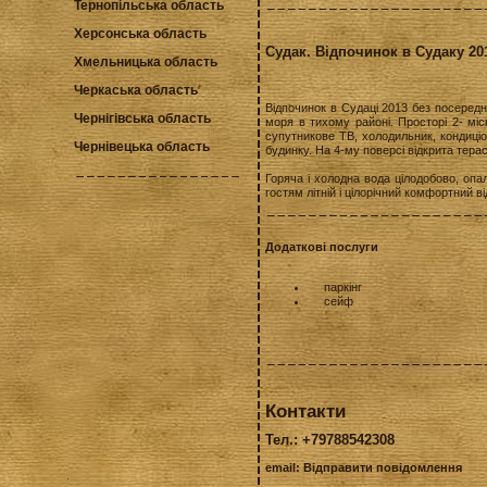
Тернопільська область
Херсонська область
Судак. Відпочинок в Судаку 20
Хмельницька область
Черкаська область
Відпочинок в Судаці 2013 без посередни
Чернігівська область
моря в тихому районі. Просторі 2- міс
супутникове ТВ, холодильник, кондиці
Чернівецька область
будинку. На 4-му поверсі відкрита тера
Горяча і холодна вода цілодобово, оп
гостям літній і цілорічний комфортний в
Додаткові послуги
паркінг
сейф
Контакти
Тел.: +79788542308
email:
Відправити повідомлення