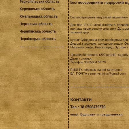
Тернопільська область
Без посередників недорогий ві
Херсонська область
Хмельницька область
Без посередників недорогий відпочинок 
Черкаська область
Для Вас 2-3-4- місні кімнати в приват
них має свою зелену альтанку. До моря
Чернігівська область
зелений двір.
Чернівецька область
Кухня. Обладнана всім необхідним для 
Душові з горячою і холодною водою. Ок
Магазини. кафе. Ринок поряд. Зустріч з
Ціна від 50 гривень (200 рублів) за добу
Дітям - знижки.
Телефон 38 0506479370.
ПИШІТЬ. відповім на всі запитання.
ЕЛ. ПОЧТА semenyshkina@gmail.com
Контакти
Тел.: 38 0506479370
email:
Відправити повідомлення