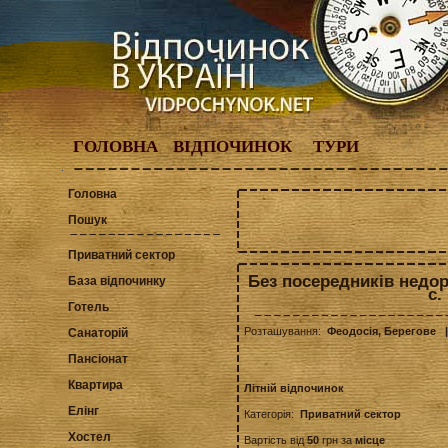
ГОЛОВНА
ВІДПОЧИНОК
ТУРИ
Головна
Пошук
Приватний сектор
Без посередників недор
База відпочинку
с.
Готель
Розташування:
Феодосія, Берегове
|
Санаторій
Пансіонат
Квартира
Літній відпочинок
Елінг
Категорія:
Приватний сектор
Хостел
Вартість від
50
грн за
місце