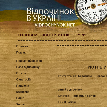
ГОЛОВНА
ВІДПОЧИНОК
ТУРИ
Головна
Пошук
Приватний сектор
УЮТНЫЙ Д
База відпочинку
Готель
Розташування:
Бердянськ
| Запорі
Санаторій
Пансіонат
Літній відпочинок
Квартира
Категорія:
Приватний сектор
Елінг
С/В:
В номері
Хостел