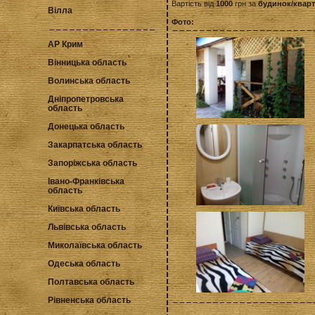
Вартість від
1000
грн за
будинок/квар
Вілла
Фото:
АР Крим
Вінницька область
Волинська область
Дніпропетровська
область
Донецька область
Закарпатська область
Запоріжська область
Івано-Франківська
область
Київська область
Львівська область
Миколаївська область
Одеська область
Полтавська область
Рівненська область