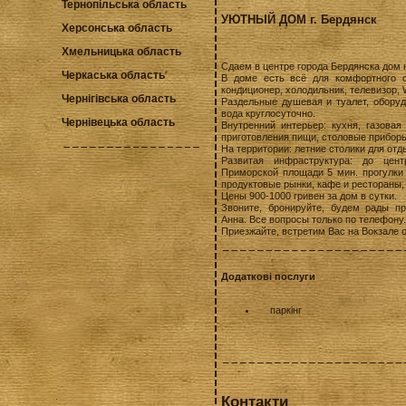
Тернопільська область
УЮТНЫЙ ДОМ г. Бердянск
Херсонська область
Хмельницька область
Сдаем в центре города Бердянска дом н
Черкаська область
В доме есть всё для комфортного о
кондиционер, холодильник, телевизор, 
Чернігівська область
Раздельные душевая и туалет, обору
вода круглосуточно.
Чернівецька область
Внутренний интерьер: кухня, газовая
приготовления пищи, столовые приборы
На территории: летние столики для отд
Развитая инфраструктура: до цен
Приморской площади 5 мин. прогулки 
продуктовые рынки, кафе и рестораны, 
Цены 900-1000 гривен за дом в сутки.
Звоните, бронируйте, будем рады пр
Анна. Все вопросы только по телефону.
Приезжайте, встретим Вас на Вокзале 
Додаткові послуги
паркінг
Контакти