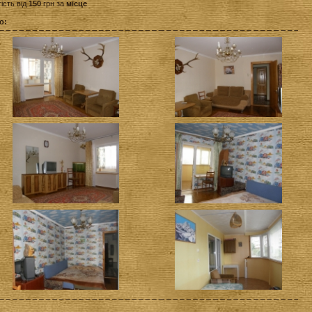
ість від
150
грн за
місце
о: