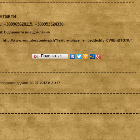
нтакти
.: +380965628115, +380953324330
il:
Відправити повідомлення
т:
http://www.youtube.com/watch?feature=player_embedded&v=CWfBnBTGI9U#!
Поделиться…
олошення додано:
30-07-2012 в 21:17