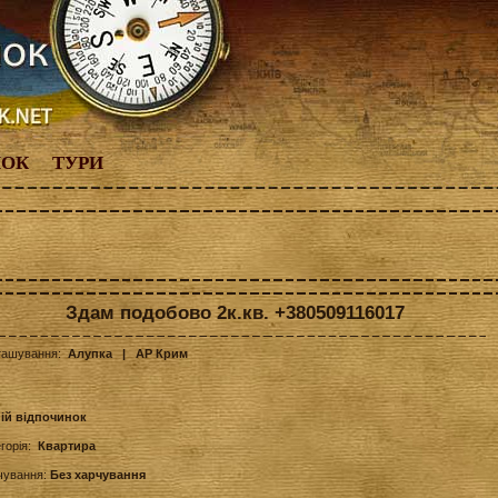
НОК
ТУРИ
Здам подобово 2к.кв. +380509116017
ташування:
Алупка
| АР Крим
ній відпочинок
егорія:
Квартира
чування:
Без харчування