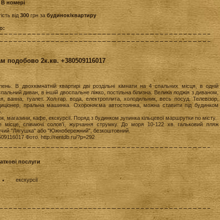
:
В номері
ість від
300
грн за
будинок/квартиру
о:
м подобово 2к.кв. +380509116017
пень. В двохкімнатній квартирі дві роздільні кімнати на 4 спальних місця, в одній
пальний диван, в іншій двоспальне ліжко, постільна білизна. Велика лоджія з диваном,
я, ванна, туалет. Хол-гар. вода, електроплита, холодильник, весь посуд. Телевізор,
диціонер, пральна машинка. Охороняєма автостоянка, можна ставити під будинком
.
к, магазини, кафе, екскурсії. Поряд з будинком зупинка кільцевої маршрутки по місту.
е місце, співаючі солов'ї, журчання струмку. До моря 10-122 хв. гальковий пляж
ячий "Лягушка" або "Южнобережний", безкоштовний.
09116017 Фото. http://rentdb.ru/?p=292
аткові послуги
екскурсії