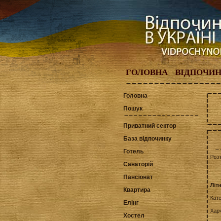
ГОЛОВНА
ВІДПОЧИ
Головна
Пошук
Приватний сектор
База відпочинку
Готель
Роз
Санаторій
Пансіонат
Літ
Квартира
Кат
Елінг
Хар
Хостел