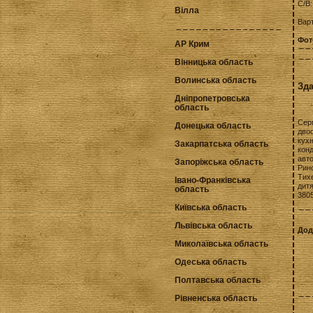
С/В
Вілла
Варт
Фот
АР Крим
Вінницька область
Волинська область
Зда
Дніпропетровська
область
Сер
Донецька область
двос
кухн
Закарпатська область
кон
авто
Запоріжська область
Рино
Тих
Івано-Франківська
дит
область
3805
Київська область
Львівська область
Дод
Миколаївська область
Одеська область
Полтавська область
Рівненська область