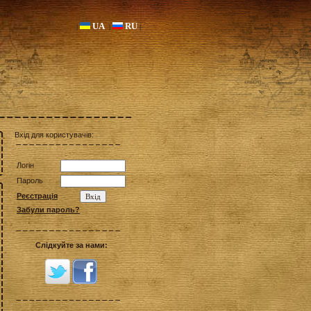
UA
RU
|
|
|
Вхід для користувачів:
Логін
Пароль
Реєстрація
Забули пароль?
Слідкуйте за нами: