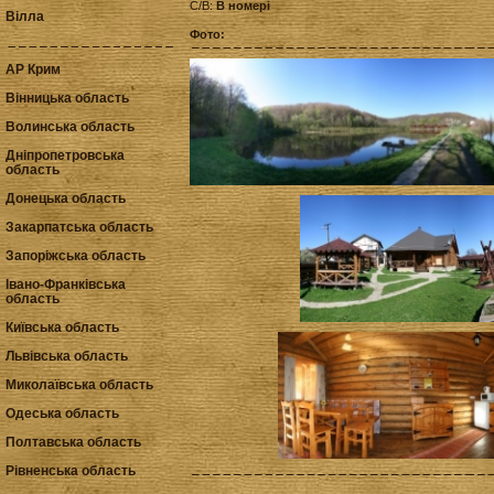
С/В:
В номері
Вілла
Фото:
АР Крим
Вінницька область
Волинська область
Дніпропетровська
область
Донецька область
Закарпатська область
Запоріжська область
Івано-Франківська
область
Київська область
Львівська область
Миколаївська область
Одеська область
Полтавська область
Рівненська область