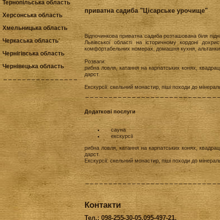
Тернопільська область
приватна садиба "Цісарське урочище"
Херсонська область
Хмельницька область
Відпочинкова приватна садиба розташована біля підн
Черкаська область
Львівської області на історичному кордоні дохри
комфортабельних номерах, домашня кухня, альтанки 
Чернігівська область
Розваги:
Чернівецька область
рибна ловля, катання на карпатських конях, квадрацик
дарст.
Екскурсії: скельний монастир, піші походи до мінера
Додаткові послуги
сауна
екскурсії
рибна ловля, катання на карпатських конях, квадрацик
дарст.
Екскурсії: скельний монастир, піші походи до мінера
Контакти
Тел.: 098-255-30-05,095-497-21,