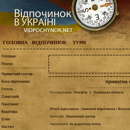
ГОЛОВНА
ВІДПОЧИНОК
ТУРИ
Головна
Пошук
Приватний сектор
приватна 
База відпочинку
Готель
Розташування:
Розгірче
| Львівська область
Санаторій
Пансіонат
Літній відпочинок
|
Зимовий відпочинок
|
Всесез
Квартира
Категорія:
Приватний сектор
Елінг
Харчування:
За додаткову плату
Хостел