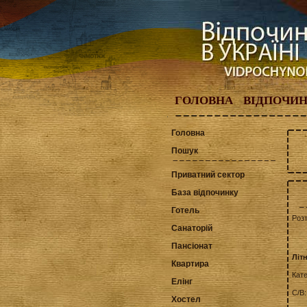
ГОЛОВНА
ВІДПОЧИ
Головна
Пошук
Приватний сектор
База відпочинку
Готель
Роз
Санаторій
Пансіонат
Літ
Квартира
Кат
Елінг
С/В
Хостел