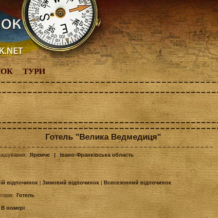
НОК
ТУРИ
Готель "Велика Ведмедиця"
ташування:
Яремче
| Івано-Франківська область
ній відпочинок
|
Зимовий відпочинок
|
Всесезонний відпочинок
егорія:
Готель
:
В номері