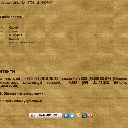
координати: 48.448701°, 24.549700°
аткові послуги
басейн
сауна
екскурсії
паркінг
прокат інвентаря
нтакти
.: тел. моб.: +380 (67) 916-15-32 тел.моб.: +380 (95)08-68-974 (Оксана
ославівна, власниця) тел.моб.: +380 (99) 31-73-202 (Марія,
онювання)
il:
Відправити повідомлення
т:
http://vedmedycya.com.ua
Поделиться…