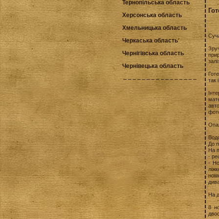
Тернопільська область
Гот
Херсонська область
Хмельницька область
Суча
Черкаська область
Зру
Чернігівська область
при
залі
Чернівецька область
Гот
так 
Інте
мат
авто
фот
Опал
Водо
До п
На 
- ре
- Н
ліж
номе
дива
На д
8 н
дво