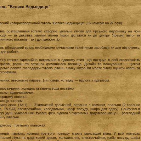
ель "Велика Ведмедиця"
сний чотириповерховий готель "Велика Ведмедиця" (16 номерів на 27 осіб)
чне розташування готелю створює ідеальні умови для гірського відпочинку на лоні
роди — за декілька хвилин можна пішки дістатися як до центру Яремчі, авто- та
зничного вокзалів, так і до підніжжя гір.
ель обладнаний всіма необхідними сучасними технічними засобами як для відпочинку,
і для роботи.
р'єр готелю гармонійно витримано в єдиному стилі, що поєднує в собі екологічність
еріалів, розкіш та затишок домашнього вогнища. Дизайн та планування — цілком
рська робота господарки готелю, рівень смаку котрої ви маєте змогу оцінити навіть за
ографіями.
ення: автономне парове, 1-й поверх котеджу — підлога з підігрівом.
постачання: холодна та гаряча вода постійно.
ослуг відпочиваючих:
першому поверсі:
цепція з холом
омер люкс (№1) — 2-кімнатний двомісний, вітальня з каміном, спальня (2-спальне
ко, TV-SAT, електрочайник, холодильник, набір посуду, шафа для одягу). Санвузол в
рі (душ, умивальник, туалет, фен, підлога з підігрівом). Додаткове місце — розкладний
н у вітальні.
ругому і третьому поверхах:
омерів півлюкс, номери третього поверху мають мансардні вікна. У всіх номерах
спальні ліжка та додатковий диван, холодильник, електрочайник, набір посуду, шафа