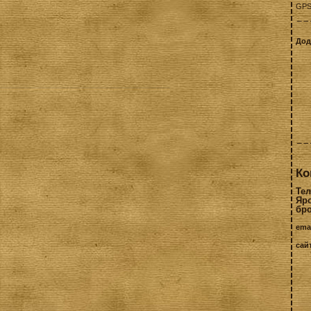
GPS-
Дод
Ко
Тел
Яр
бр
ema
сай