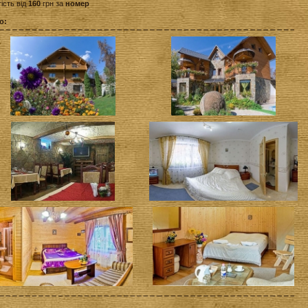
ість від
160
грн за
номер
о: