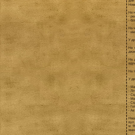
для 
Ном
На 
- ре
- бі
На ч
- кі
У др
На 
джак
На 
відп
На т
У дв
- Ма
- Лі
- Са
- Ма
- Са
- Го
- А
Наш
вул.
м. 
Іван