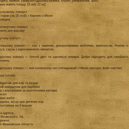
одягу, балкон, санвузол (душова кабінка, туалет, умивальник, фен).
ери мають площу 18 або 22 м2.
нульовому поверсі:
сторан (на 25 осіб) з барною стійкою
льярдна
етвертому поверсі:
мната для масажу
угому корпусі:
першому поверсі — хол з каміном, декоративними меблями, живописом, Номер із
узі, сауна з відпочинковою кімнатою.
другому поверсі — блочні дво- та одномісні номери. Добре підходять для сімейного
очинку.
ретьому поверсі — міні конференц-зал (обладнаний стійкою лектора, фліп-чартом)
орі готелю:
йданчик для ігор та разваг
тній майданчик для барбекю
д з альтанками за екзотичними квітами
нгал
дові меблі
йдалка, місце для дитячих ігор
втостоянка на 9 машин
а адреса:
 Вітовського, 5А,
Яремче,
о-Франківська область