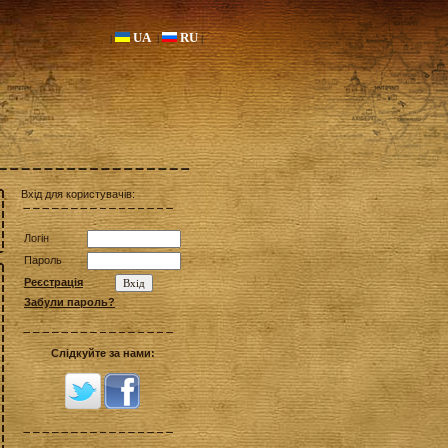
UA
RU
|
|
|
Вхід для користувачів:
Логін
Пароль
Реєстрація
Забули пароль?
Слідкуйте за нами: