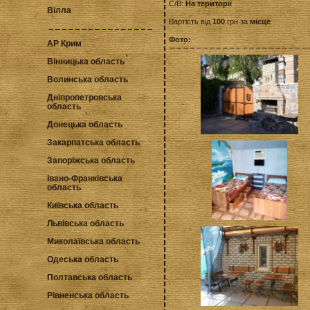
С/В:
На території
Вілла
Вартість від
100
грн за
місце
Фото:
АР Крим
Вінницька область
Волинська область
Дніпропетровська
область
Донецька область
Закарпатська область
Запоріжська область
Івано-Франківська
область
Київська область
Львівська область
Миколаївська область
Одеська область
Полтавська область
Рівненська область