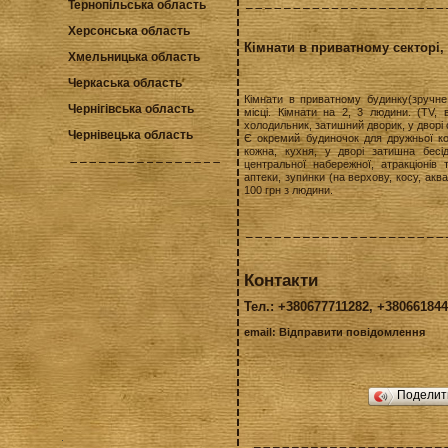
Тернопільська область
Херсонська область
Кімнати в приватному секторі,
Хмельницька область
Черкаська область
Кімнати в приватному будинку(зручне
Чернігівська область
місці. Кімнати на 2, 3 людини. (TV, 
холодильник, затишний дворик, у дворі с
Чернівецька область
Є окремий будиночок для дружньої ком
кожна, кухня, у дворі затишна бесі
центральної набережної, атракціонів 
аптеки, зупинки (на верхову, косу, аква
100 грн з людини.
Контакти
Тел.: +380677711282, +38066184
email:
Відправити повідомлення
Подели