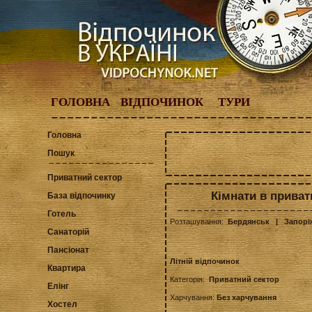
ГОЛОВНА
ВІДПОЧИНОК
ТУРИ
Головна
Пошук
Приватний сектор
Кімнати в приват
База відпочинку
Готель
Розташування:
Бердянськ
| Запорі
Санаторій
Пансіонат
Літній відпочинок
Квартира
Категорія:
Приватний сектор
Елінг
Харчування:
Без харчування
Хостел