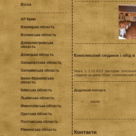
Вілла
АР Крим
Вінницька область
Волинська область
Дніпропетровська
область
Донецька область
Комплексний сніданок і обід в
Закарпатська область
Запоріжська область
Увага з 1.10.2013 ресторан готельн
сніданок за ціною 25грн. і комплексний 
Івано-Франківська
область
Київська область
Додаткові послуги
Львівська область
сауна
Миколаївська область
Одеська область
Полтавська область
Рівненська область
Контакти