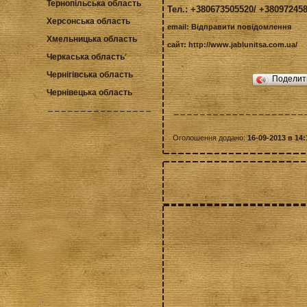
Тернопільська область
Тел.: +380673505520/ +38097245
Херсонська область
email:
Відправити повідомлення
Хмельницька область
сайт:
http://www.jablunitsa.com.ua/
Черкаська область
Чернігівська область
Подели
Чернівецька область
Оголошення додано:
16-09-2013 в 14: