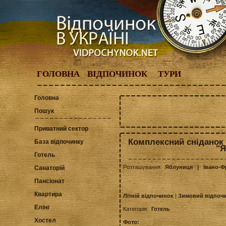
ГОЛОВНА
ВІДПОЧИНОК
ТУРИ
Головна
Пошук
Приватний сектор
Комплексний сніданок 
База відпочинку
"Я
Готель
Розташування:
Яблуниця
| Івано-Ф
Санаторій
Пансіонат
Квартира
Літній відпочинок
|
Зимовий відпоч
Елінг
Категорія:
Готель
Хостел
Фото: