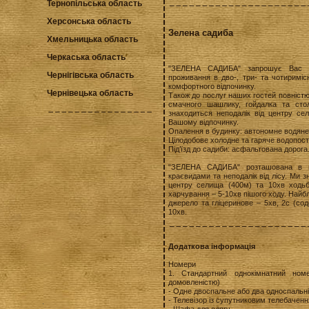
Тернопільська область
Херсонська область
Зелена садиба
Хмельницька область
Черкаська область
"ЗЕЛЕНА САДИБА" запрошує Вас ві
Чернігівська область
проживання в дво-, три- та чотиримі
комфортного відпочинку.
Чернівецька область
Також до послуг наших гостей повністю
смачного шашлику, гойдалка та сто
знаходиться неподалік від центру с
Вашому відпочинку.
Опалення в будинку: автономне водяне
Цілодобове холодне та гаряче водопос
Під’їзд до садиби: асфальтована дорога
"ЗЕЛЕНА САДИБА" розташована в м
краєвидами та неподалік від лісу. Ми з
центру селища (400м) та 10хв ходьби 
харчування – 5-10хв пішого ходу. Найбл
джерело та гліцеринове – 5хв, 2с (сод
10хв.
Додаткова інформація
Номери
1. Стандартний однокімнатний ном
домовленістю)
- Одне двоспальне або два односпальні
- Телевізор із супутниковим телебачен