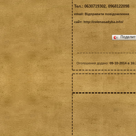
Тел.: 0630719302, 0968122098
email:
Відправити повідомлення
сайт:
http://zelenasadyba.info/
Подели
Оголошення додано:
09-10-2014 в 16: