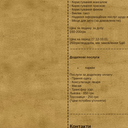
- Користування мангалом
- Користування праскою
- Користування феном
- Виклик таксі
- Надання інформаційних послуг щодо 
- Місце для авто (за домовленістю)
Ціна за людину за добу:
150-200грн
Ціна на період 27.12-10.01:
250грн/люд/доба, мін замовлення 5діб
Додаткові послуги
паркінг
Послуги за додаткову оплату:
- Прання одягу
- Консультація лікаря
- Масаж
- Трансфер з/до:
Львова - 850 грн
Трускавця - 250 грн
(*ціни потрібно уточняти)
Контакти