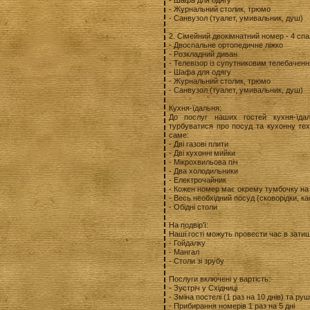
- Шафа для одягу
- Журнальний столик, трюмо
- Санвузол (туалет, умивальник, душ)
2. Сімейний двокімнатний номер - 4 сп
- Двоспальне ортопедичне ліжко
- Розкладний диван
- Телевізор із супутниковим телебачен
- Шафа для одягу
- Журнальний столик, трюмо
- Санвузол (туалет, умивальник, душ)
Кухня-їдальня:
До послуг наших гостей кухня-їдал
турбуватися про посуд та кухонну техн
саме:
- Дві газові плити
- Дві кухонні мийки
- Мікрохвильова піч
- Два холодильники
- Електрочайник
- Кожен номер має окрему тумбочку на 
- Весь необхідний посуд (сковорідки, ка
- Обідні столи
На подвір'ї:
Наші гості можуть провести час в затиш
- Гойдалку
- Мангал
- Столи зі зрубу
Послуги включені у вартість:
- Зустріч у Східниці
- Зміна постелі (1 раз на 10 днів) та руш
- Прибирання номерів 1 раз на 5 дні