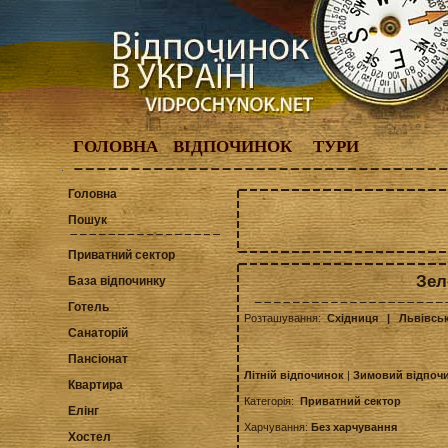
ГОЛОВНА
ВІДПОЧИНОК
ТУРИ
Головна
Пошук
Приватний сектор
Зел
База відпочинку
Готель
Розташування:
Східниця
| Львівськ
Санаторій
Пансіонат
Літній відпочинок
|
Зимовий відпоч
Квартира
Категорія:
Приватний сектор
Елінг
Харчування:
Без харчування
Хостел