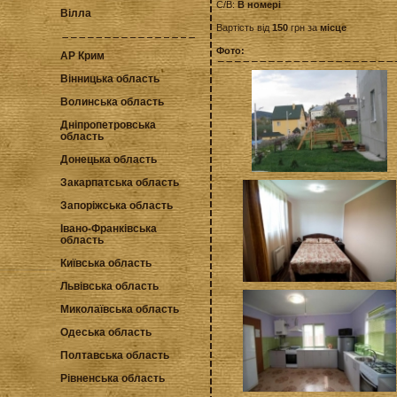
С/В:
В номері
Вілла
Вартість від
150
грн за
місце
Фото:
АР Крим
Вінницька область
Волинська область
Дніпропетровська
область
Донецька область
Закарпатська область
Запоріжська область
Івано-Франківська
область
Київська область
Львівська область
Миколаївська область
Одеська область
Полтавська область
Рівненська область