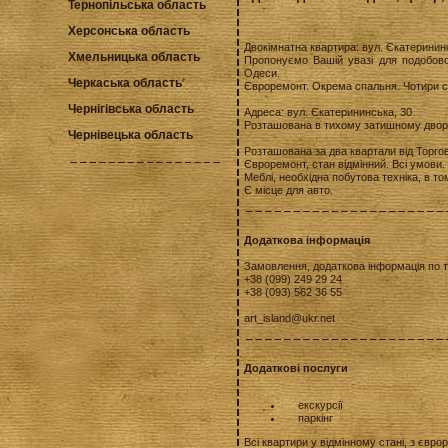
Тернопільська область
Херсонська область
Двокімнатна квартира: вул. Єкатеринин
Хмельницька область
Пропонуємо Вашій увазі для подобової
Одеси.
Черкаська область
Євроремонт. Окрема спальня. Чотири с
Чернігівська область
Адреса: вул. Єкатерининська, 30
Розташована в тихому затишному дворі
Чернівецька область
Розташована за два квартали від Торгов
Євроремонт, стан відмінний. Всі умови.
Меблі, необхідна побутова техніка, в т
Є місце для авто.
Додаткова інформація
Замовлення, додаткова інформація по 
+38 (099) 249 29 24
+38 (093) 562 36 55
art_island@ukr.net
Додаткові послуги
екскурсії
паркінг
Всі квартири у відмінному стані, з євр