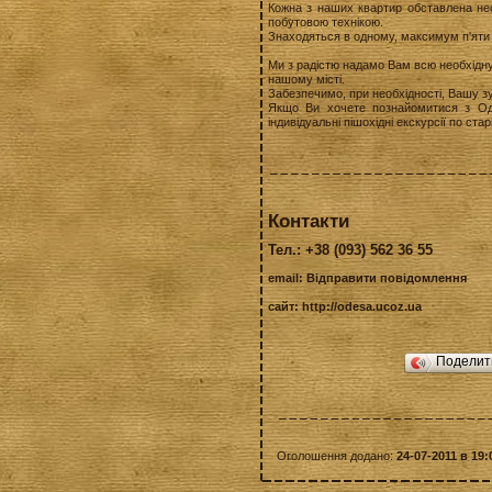
Кожна з наших квартир обставлена н
побутовою технікою.
Знаходяться в одному, максимум п'яти 
Ми з радістю надамо Вам всю необхідну
нашому місті.
Забезпечимо, при необхідності, Вашу зуст
Якщо Ви хочете познайомитися з О
індивідуальні пішохідні екскурсії по старі
Контакти
Тел.: +38 (093) 562 36 55
email:
Відправити повідомлення
сайт:
http://odesa.ucoz.ua
Подели
Оголошення додано:
24-07-2011 в 19: