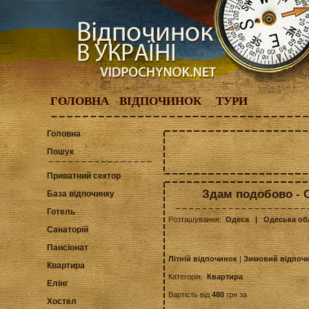
ГОЛОВНА
ВІДПОЧИНОК
ТУРИ
Головна
Пошук
Приватний сектор
Здам подобово - О
База відпочинку
Готель
Розташування:
Одеса
| Одеська об
Санаторій
Пансіонат
Літній відпочинок
|
Зимовий відпоч
Квартира
Категорія:
Квартира
Елінг
Вартість від
480
грн за
Хостел