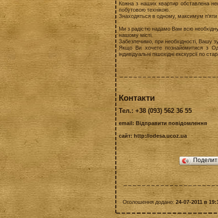
Кожна з наших квартир обставлена н
побутовою технікою.
Знаходяться в одному, максимум п'яти 
Ми з радістю надамо Вам всю необхідну
нашому місті.
Забезпечимо, при необхідності, Вашу зуст
Якщо Ви хочете познайомитися з О
індивідуальні пішохідні екскурсії по старі
Контакти
Тел.: +38 (093) 562 36 55
email:
Відправити повідомлення
сайт:
http://odesa.ucoz.ua
Подели
Оголошення додано:
24-07-2011 в 19: