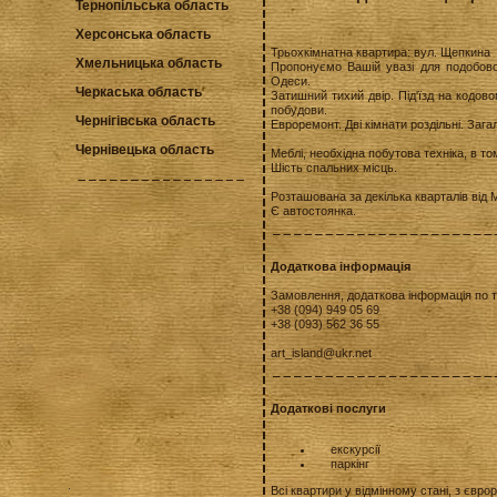
Тернопільська область
Херсонська область
Трьохкімнатна квартира: вул. Щепкина
Хмельницька область
Пропонуємо Вашій увазі для подобової
Одеси.
Черкаська область
Затишний тихий двір. Під'їзд на кодов
побудови.
Чернігівська область
Евроремонт. Дві кімнати роздільні. Зага
Чернівецька область
Меблі, необхідна побутова техніка, в т
Шість спальних місць.
Розташована за декілька кварталів від 
Є автостоянка.
Додаткова інформація
Замовлення, додаткова інформація по 
+38 (094) 949 05 69
+38 (093) 562 36 55
art_island@ukr.net
Додаткові послуги
екскурсії
паркінг
Всі квартири у відмінному стані, з євр