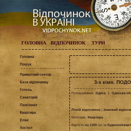
ГОЛОВНА
ВІДПОЧИНОК
ТУРИ
Головна
Пошук
Приватний сектор
3-х кімн. ПОД
База відпочинку
Готель
Розташування:
Одеса
| Одеська об
Санаторій
Пансіонат
Літній відпочинок
|
Зимовий відпоч
Квартира
Категорія:
Квартира
Елінг
Вартість від
1200
грн за
будинок/квар
Хостел