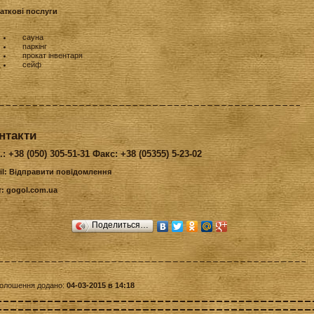
аткові послуги
сауна
паркінг
прокат інвентаря
сейф
нтакти
.: +38 (050) 305-51-31 Факс: +38 (05355) 5-23-02
il:
Відправити повідомлення
т:
gogol.com.ua
Поделиться…
олошення додано:
04-03-2015 в 14:18