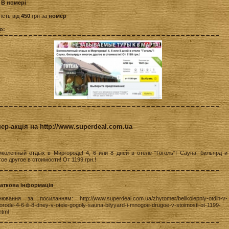
:
В номері
ість від
450
грн за
номер
о:
ер-акція на http://www.superdeal.com.ua
иколепный отдых в Миргороде! 4, 6 или 8 дней в отеле "Гоголь"! Сауна, бильярд и
ое другое в стоимости! От 1199 грн.!
аткова інформація
нювання за посиланням: http://www.superdeal.com.ua/zhytomer/belikolepniy-otdih-v-
orode-4-6-ili-8-dney-v-otele-gogoly-sauna-bilyyard-i-mnogoe-drugoe-v-stoimosti-ot-1199-
html