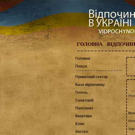
ГОЛОВНА
ВІДПОЧИ
Головна
Пошук
Приватний сектор
База відпочинку
Готель
Роз
Санаторій
Пансіонат
Все
Квартира
Кат
Елінг
Хар
Хостел