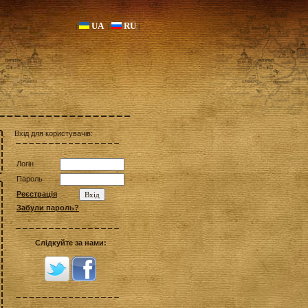
UA
RU
|
|
|
Вхід для користувачів:
Логін
Пароль
Реєстрація
Забули пароль?
Слідкуйте за нами: