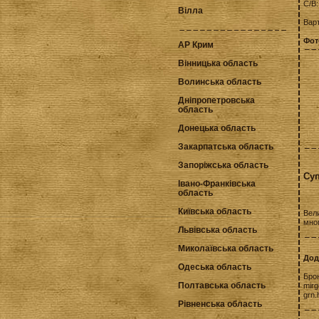
С/В
Вілла
Варт
Фот
АР Крим
Вінницька область
Волинська область
Дніпропетровська
область
Донецька область
Закарпатська область
Запоріжська область
Суп
Івано-Франківська
область
Київська область
Вел
мног
Львівська область
Миколаївська область
Дод
Одеська область
Бро
Полтавська область
mirg
grn.
Рівненська область