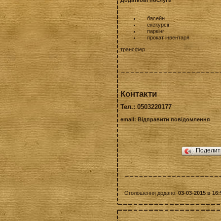
Додаткові послуги
басейн
екскурсії
паркінг
прокат інвентаря
трансфер
Контакти
Тел.: 0503220177
email:
Відправити повідомлення
Подели
Оголошення додано:
03-03-2015 в 16: