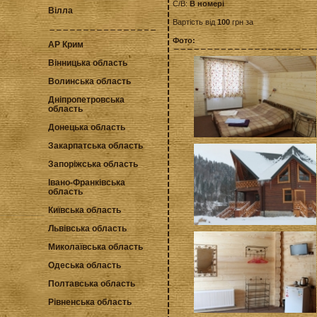
С/В:
В номері
Вілла
Вартість від
100
грн за
Фото:
АР Крим
Вінницька область
Волинська область
Дніпропетровська
область
Донецька область
Закарпатська область
Запоріжська область
Івано-Франківська
область
Київська область
Львівська область
Миколаївська область
Одеська область
Полтавська область
Рівненська область