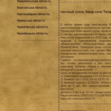
Тернопільська область
Херсонська область
частный отель Ашер,село Тата
Хмельницька область
Черкаська область
В любое время года приглашаем В
Чернігівська область
расположенном в экологически чистом м
Преимуществом нашего отеля, являетс
Чернівецька область
(1 гектар), расположенная на берегу г
Наш отель открывшийся в 2015 году, и
ведущих к горнолыжным подъемник
«Ворохта»(5км), «Яблуниця»(6км), «Д
Яремча(18км). Номерной фонд состои
номерах имеется все, что сделает Ва
холодильник, микроволновая печь, сану
постоянно.
Главное - это живописный вид карпатск
Мы готовы заботиться о Вас посто
трансфер, питание, уборка в номера
экскурсий и развлечений.
Цены за проживание (питание за доп.пл
1) Новогодние праздники с 27.12.14 по 1
2) Лыжный тур с 10.01.15г по 10.03.15г 
3) Зеленый туризм с 10.03.15г -100грн с
Дети до 5 лет, без предоставления 
бесплатно.
Детям от 5 лет и до 12 лет, предоставл
Наши контакты (0503220177) и (067903
https://vk.com/club18945775