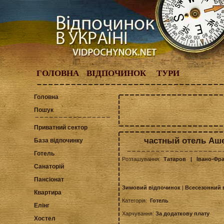
ГОЛОВНА
ВІДПОЧИНОК
ТУРИ
Головна
Пошук
Приватний сектор
частный отель Аше
База відпочинку
Готель
Розташування:
Татаров
| Івано-Фра
Санаторій
Пансіонат
Зимовий відпочинок
|
Всесезонний 
Квартира
Категорія:
Готель
Елінг
Харчування:
За додаткову плату
Хостел